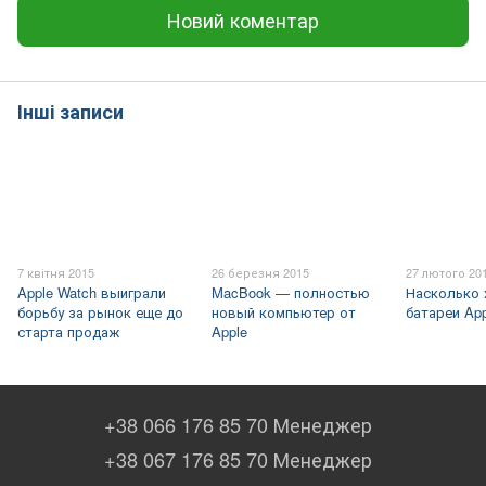
Новий коментар
Інші записи
7 квітня 2015
26 березня 2015
27 лютого 20
Apple Watch выиграли
MacBook — полностью
Насколько 
борьбу за рынок еще до
новый компьютер от
батареи App
старта продаж
Apple
+38 066 176 85 70 Менеджер
+38 067 176 85 70 Менеджер