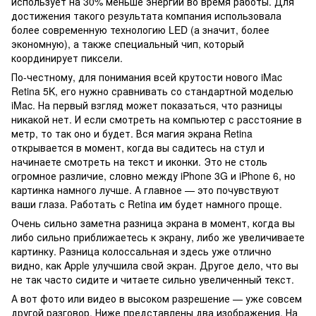
использует на 30% меньше энергии во время работы. Для
достижения такого результата компания использовала
более современную технологию LED (а значит, более
экономную), а также специальный чип, который
координирует пиксели.
По-честному, для понимания всей крутости нового iMac
Retina 5K, его нужно сравнивать со стандартной моделью
iMac. На первый взгляд может показаться, что разницы
никакой нет. И если смотреть на компьютер с расстояние в
метр, то так оно и будет. Вся магия экрана Retina
открывается в момент, когда вы садитесь на стул и
начинаете смотреть на текст и иконки. Это не столь
огромное различие, словно между iPhone 3G и iPhone 6, но
картинка намного лучше. А главное — это почувствуют
ваши глаза. Работать с Retina им будет намного проще.
Очень сильно заметна разница экрана в момент, когда вы
либо сильно приближаетесь к экрану, либо же увеличиваете
картинку. Разница колоссальная и здесь уже отлично
видно, как Apple улучшила свой экран. Другое дело, что вы
не так часто сидите и читаете сильно увеличенный текст.
А вот фото или видео в высоком разрешение — уже совсем
другой разговор. Ниже представлены два изображения. На