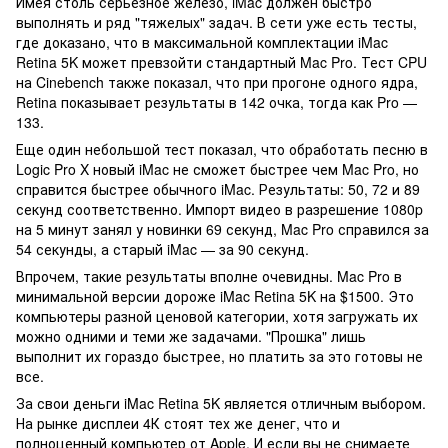
Имея столь серьезное железо, iMac должен быстро
выполнять и ряд "тяжелых" задач. В сети уже есть тесты,
где доказано, что в максимальной комплектации iMac
Retina 5K может превзойти стандартный Mac Pro. Тест CPU
на Cinebench также показал, что при прогоне одного ядра,
Retina показывает результаты в 142 очка, тогда как Pro —
133.
Еще один небольшой тест показал, что обработать песню в
Logic Pro X новый iMac не сможет быстрее чем Mac Pro, но
справится быстрее обычного iMac. Результаты: 50, 72 и 89
секунд соответственно. Импорт видео в разрешение 1080p
на 5 минут занял у новинки 69 секунд, Mac Pro справился за
54 секунды, а старый iMac — за 90 секунд.
Впрочем, такие результаты вполне очевидны. Mac Pro в
минимальной версии дороже iMac Retina 5K на $1500. Это
компьютеры разной ценовой категории, хотя загружать их
можно одними и теми же задачами. "Прошка" лишь
выполнит их гораздо быстрее, но платить за это готовы не
все.
За свои деньги iMac Retina 5K является отличным выбором.
На рынке дисплеи 4К стоят тех же денег, что и
полноценный компьютер от Apple. И если вы не снимаете