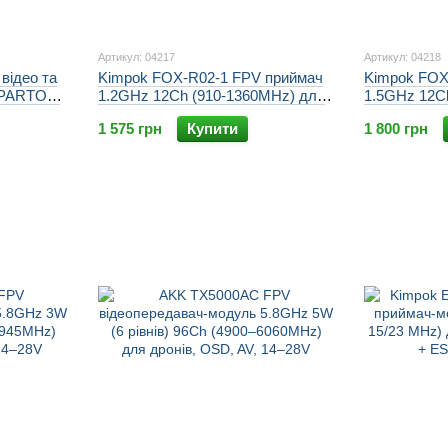
Артикул: 04217
Артикул: 04218
відео та
Kimpok FOX-R02-1 FPV приймач
Kimpok FOX
h PARTOM
1.2GHz 12Ch (910-1360MHz) для
1.5GHz 12C
авіамоделей та квадрокоптерів,
авіамоделей
1 575 грн
Купити
1 800 грн
AV вихід, 12V
AV вихід, 1