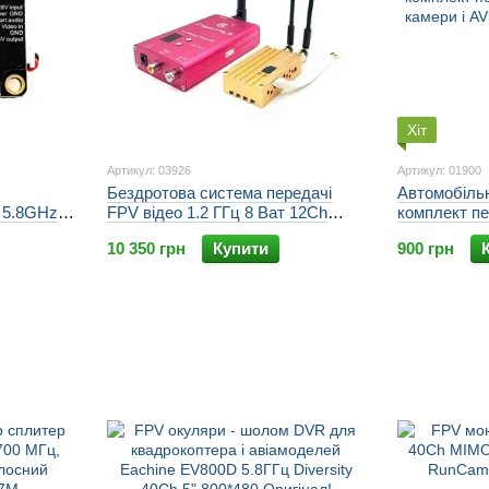
Хіт
Артикул: 03926
Артикул: 01900
Бездротова система передачі
Автомобіль
 5.8GHz
FPV відео 1.2 ГГц 8 Ват 12Ch
комплект пе
–
KANDO 8W_12
камери і A
10 350 грн
Купити
900 грн
OSD AV,
AV