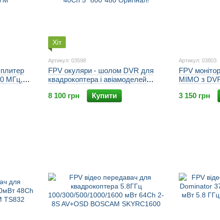
Хіт
Артикул: 03598
Артикул: 03803
сплитер
FPV окуляри - шолом DVR для
FPV монітор
00 МГц,
квадрокоптера і авіамоделей
MIMO з DVR
сний
Eachine EV800D 5.8ГГц Diversity
RunCam SKY
8 100 грн
Купити
3 150 грн
40Ch 5" 800*480 Оригінал!
800х480