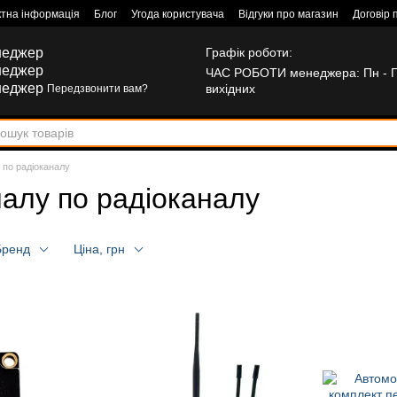
ктна інформація
Блог
Угода користувача
Відгуки про магазин
Договір 
неджер
Графік роботи:
неджер
ЧАС РОБОТИ менеджера: Пн - Пт:
неджер
вихідних
Передзвонити вам?
 по радіоканалу
налу по радіоканалу
Бренд
Ціна, грн