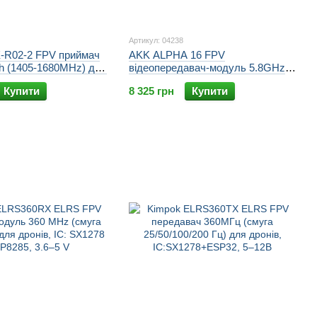
Артикул: 04238
-R02-2 FPV приймач
AKK ALPHA 16 FPV
h (1405-1680MHz) для
відеопередавач-модуль 5.8GHz
 та квадрокоптерів,
16W (6 рівнів) 96Ch (4900–
Купити
8 325 грн
Купити
2V
6060MHz) для дронів, OSD AV,
19–28V