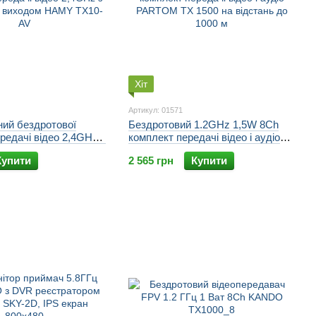
Хіт
Артикул: 01571
ний бездротової
Бездротовий 1.2GHz 1,5W 8Ch
редачі відео 2,4GHz з
комплект передачі відео і аудіо
V виходом HAMY TX10-
PARTOM TX 1500 на відстань до
Купити
2 565 грн
Купити
1000 м