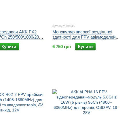
Артикул: 04045
передавач AKK FX2
Монокуляр високої роздільної
7Ch 250/500/1000/2000
здатності для FPV авіамоделей,
37 каналів, мікрофон,
лікарів, військових FUERS V760A,
Купити
6 750 грн
Купити
еквівалент 80”