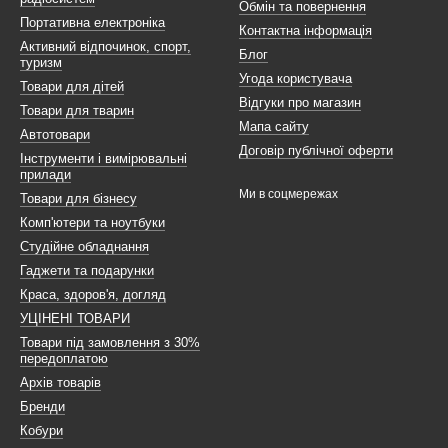
Обмін та повернення
Портативна електроніка
Контактна інформація
Активний відпочинок, спорт,
Блог
туризм
Угода користувача
Товари для дітей
Відгуки про магазин
Товари для тварин
Мапа сайту
Автотовари
Договір публічної оферти
Інструменти і вимірювальні
прилади
Ми в соцмережах
Товари для бізнесу
Комп'ютери та ноутбуки
Студійне обладнання
Гаджети та подарунки
Краса, здоров'я, догляд
УЦІНЕНІ ТОВАРИ
Товари під замовлення з 30%
передоплатою
Архів товарів
Бренди
Кобури