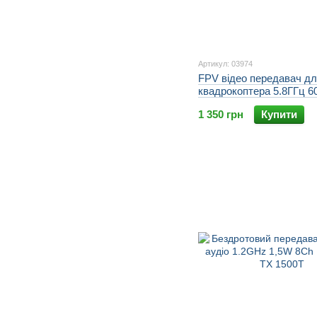
Артикул: 03974
FPV відео передавач д
квадрокоптера 5.8ГГц 6
48Ch відео та аудіо B
1 350 грн
Купити
TS832