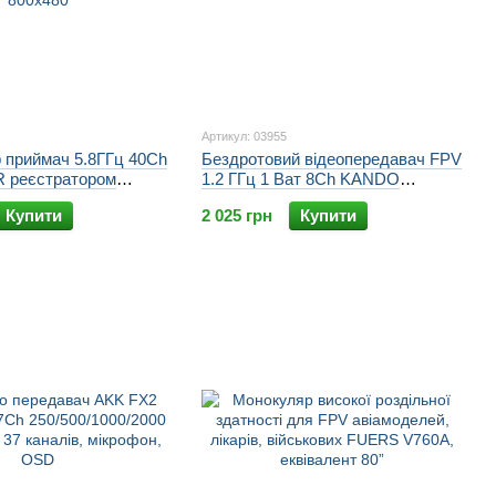
Артикул: 03955
 приймач 5.8ГГц 40Ch
Бездротовий відеопередавач FPV
 реєстратором
1.2 ГГц 1 Ват 8Ch KANDO
-2D, IPS екран
TX1000_8
Купити
2 025 грн
Купити