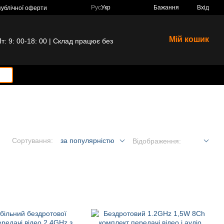
Рус
Укр
Бажання
Вхід
публічної оферти
Мій кошик
 9: 00-18: 00 | Склад працює без
Сортування:
за популярністю
Відображення: