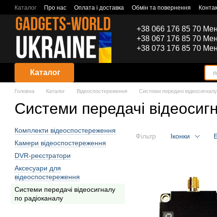
Перейти до основного контенту
Каталог
Про нас
Оплата і доставка
Обмін та повернення
Конта
+38 066 176 85 70 Ме
+38 067 176 85 70 Ме
+38 073 176 85 70 Ме
Каталог
Головна
Каталог
Відеоспостереження
Системи передачі відеосигналу
Системи передачі відеосиг
Комплекти відеоспостереження
Фільтр
Іконки
Камери відеоспостереження
DVR-реєстратори
Аксесуари для
відеоспостереження
Системи передачі відеосигналу
по радіоканалу