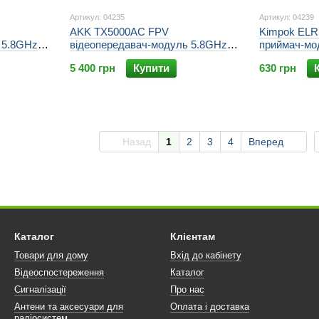
Артикул: 04235
Артикул: 04239
AKK TX5000AC FPV
Kimpok EL
 5.8GHz
відеопередавач-модуль 5.8GHz
приймач-мо
–
5W (6 рівнів) 96Ch (4900–
15/23 MHz) д
5 400 грн
Купити
630 грн
OSD AV,
6060MHz) для дронів, OSD, AV,
SX1278 + ES
14–28V
Назад
1
2
3
4
Вперед
Каталог
Клієнтам
Товари для дому
Вхід до кабінету
Відеоспостереження
Каталог
Сигналізації
Про нас
Антени та аксесуари для
Оплата і доставка
радіосистем