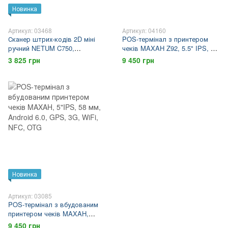
Новинка
Артикул: 03468
Артикул: 04160
Сканер штрих-кодів 2D міні
POS-термінал з принтером
ручний NETUM C750,
чеків MAXAH Z92, 5.5" IPS, 58
універсальне підключення 3в1
мм, Android 14.0, GPS, 4G,
3 825 грн
9 450 грн
2.4 ГГц, Bluetooth, USB
WiFi, NFC платіжних карток
Новинка
Артикул: 03085
POS-термінал з вбудованим
принтером чеків MAXAH,
5"IPS, 58 мм, Android 6.0, GPS,
9 450 грн