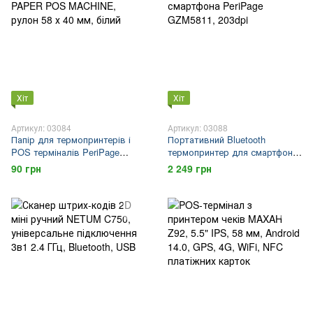
Хіт
Хіт
Артикул: 03084
Артикул: 03088
Папір для термопринтерів і
Портативний Bluetooth
POS терміналів PeriPage
термопринтер для смартфона
PAPER POS MACHINE, рулон
PeriPage GZM5811, 203dpi
90 грн
2 249 грн
58 х 40 мм, білий