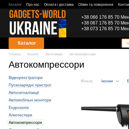
Перейти до основного контенту
Каталог
Про нас
Оплата і доставка
Обмін та повернення
Конта
+38 066 176 85 70 Ме
+38 067 176 85 70 Ме
+38 073 176 85 70 Ме
Каталог
Головна
Каталог
Автотовари
Автокомпрессори
Автокомпрессори
Відеореєстратори
Фільтр
Іконки
Пускозарядні пристрої
Автосигналізації
Автомобільні монітори
Ендоскопи
Алкотестери
Автокомпрессори