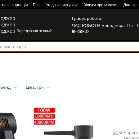
ктна інформація
Блог
Угода користувача
Відгуки про магазин
Договір 
неджер
Графік роботи:
неджер
ЧАС РОБОТИ менеджера: Пн - Пт:
неджер
вихідних
Передзвонити вам?
Бренд
Ціна, грн