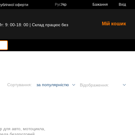
Рус
Укр
Бажання
Вхід
публічної оферти
Мій кошик
 9: 00-18: 00 | Склад працює без
Сортування:
за популярністю
Відображення: