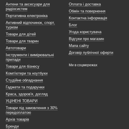
Антени та аксесуари для
Оплата і доставка
радіосистем
Обмін та повернення
Портативна електроніка
Контактна інформація
Активний відпочинок, спорт,
Блог
туризм
Угода користувача
Товари для дітей
Відгуки про магазин
Товари для тварин
Мапа сайту
Автотовари
Договір публічної оферти
Інструменти і вимірювальні
прилади
Ми в соцмережах
Товари для бізнесу
Комп'ютери та ноутбуки
Студійне обладнання
Гаджети та подарунки
Краса, здоров'я, догляд
УЦІНЕНІ ТОВАРИ
Товари під замовлення з 30%
передоплатою
Архів товарів
Бренди