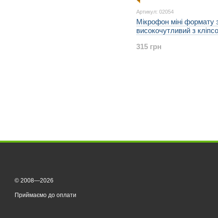
Артикул: 02054
Мікрофон міні формату 
високочутливий з кліпсо
екранованим кабелем S
315 грн
Dagee
© 2008—2026
Приймаємо до оплати