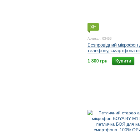
Хіт
Артикул: 03453
Безпровідний мікрофон
телефону, смартфона п
Sawetek P7-UHF, до 50 
1 800 грн
Купити