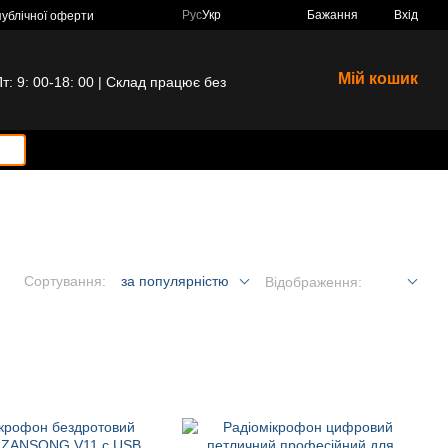
Рус
Укр
Бажання
Вхід
публічної оферти
Мій кошик
 9: 00-18: 00 | Склад працює без
Сортування:
за популярністю
Відображення: