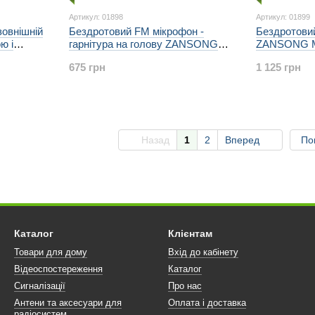
Артикул: 01898
Артикул: 01899
зовнішній
Бездротовий FM мікрофон -
Бездротови
ю і
гарнітура на голову ZANSONG
ZANSONG M
awetek
K0737, FM-передавач 87 - 108
передавач 8
675 грн
1 125 грн
МГц для караоке, лекцій
караоке, лек
Назад
1
2
Вперед
По
Каталог
Клієнтам
Товари для дому
Вхід до кабінету
Відеоспостереження
Каталог
Сигналізації
Про нас
Антени та аксесуари для
Оплата і доставка
радіосистем