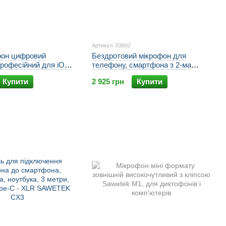
Артикул: 03692
фон цифровий
Бездротовий мікрофон для
професійний для iOS
телефону, смартфона з 2-ма
ZANSONG TI20,
мікрофонами Sawetek P8-UHF, до
Купити
2 925 грн
Купити
ьність 20 м
50 метрів