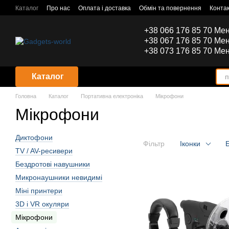
Перейти до основного контенту
Каталог
Про нас
Оплата і доставка
Обмін та повернення
Конта
+38 066 176 85 70 Ме
+38 067 176 85 70 Ме
+38 073 176 85 70 Ме
Каталог
Головна
Каталог
Портативна електроніка
Мікрофони
Мікрофони
Диктофони
Фільтр
Іконки
TV / AV-ресивери
Бездротові навушники
Микронаушники невидимі
Міні принтери
3D і VR окуляри
Мікрофони