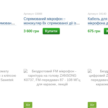
Артикул: 03988
Артикул: 04140
Спрямований мікрофон –
Кабель для
ямованого
монокуляр 8х спрямованої дії із
мікрофона 
00.
записом ZANSONG СУПЕР
комп'ютера,
3 600 грн
Купити
675 грн
ONG
ВУХО 100R модель 2023
роз'єми Ty
CX3
Хіт
Хіт