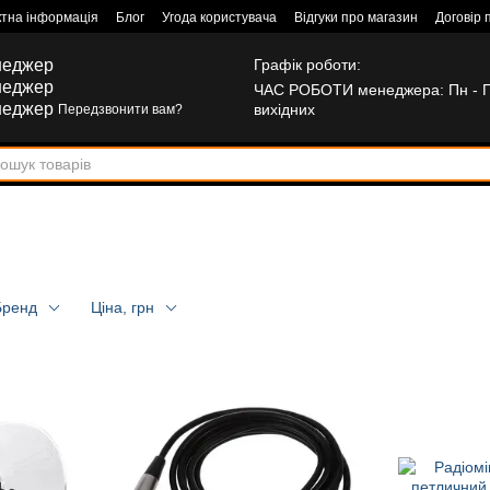
ктна інформація
Блог
Угода користувача
Відгуки про магазин
Договір 
неджер
Графік роботи:
неджер
ЧАС РОБОТИ менеджера: Пн - Пт:
неджер
вихідних
Передзвонити вам?
Бренд
Ціна, грн