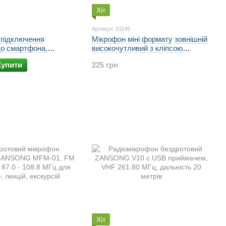
Хіт
Артикул: 01145
 підключення
Мікрофон міні формату зовнішній
до смартфона,
високочутливий з кліпсою
 ноутбука, 3 метри,
Sawetek M1, для диктофонів і
Купити
225 грн
pe-C - XLR SAWETEK
комп'ютерів
Хіт