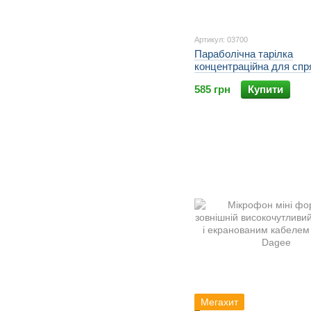
Артикул: 03700
Параболічна тарілка
концентраційна для спр
мікрофону Супер Вухо 1
585 грн
Купити
Запасна тарілка ZANS
Мегахит