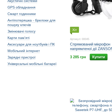
Акустичні системи
GPS обладнання
Смарт годинники
Антіпотеряшка - брелоки для
пошуку ключів
Хіт
Змінювачі голосу
Карти пам'яті
Артикул: 00045
Спрямований мікрофон
Аксесуари для ноутбуків і ПК
напрямленої дії ZANS
Мобільний інтернет
СУПЕР ВУХО 100, полі
3 285 грн
Купити
Зарядні пристрої
схемотехніка
Універсальні мобільні батареї