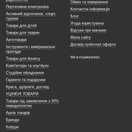
Обмін та повернення
Портативна електроніка
Контактна інформація
Активний відпочинок, спорт,
Блог
туризм
Угода користувача
Товари для дітей
Відгуки про магазин
Товари для тварин
Мапа сайту
Автотовари
Договір публічної оферти
Інструменти і вимірювальні
прилади
Ми в соцмережах
Товари для бізнесу
Комп'ютери та ноутбуки
Студійне обладнання
Гаджети та подарунки
Краса, здоров'я, догляд
УЦІНЕНІ ТОВАРИ
Товари під замовлення з 30%
передоплатою
Архів товарів
Бренди
Кобури