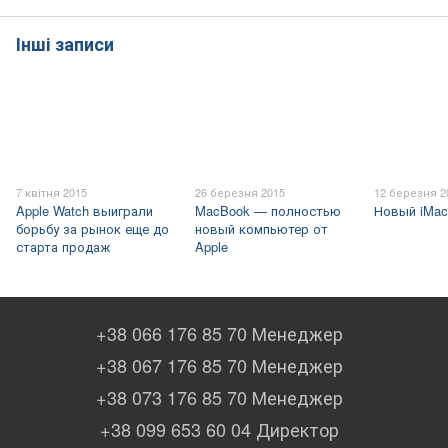
Інші записи
7 квітня 2015
26 березня 2015
12 березня 2
Apple Watch выиграли
MacBook — полностью
Новый iMac
борьбу за рынок еще до
новый компьютер от
старта продаж
Apple
+38 066 176 85 70 Менеджер
+38 067 176 85 70 Менеджер
+38 073 176 85 70 Менеджер
+38 099 653 60 04 Директор