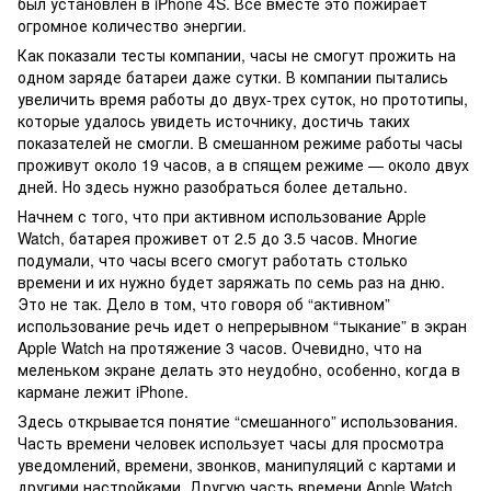
был установлен в iPhone 4S. Все вместе это пожирает
огромное количество энергии.
Как показали тесты компании, часы не смогут прожить на
одном заряде батареи даже сутки. В компании пытались
увеличить время работы до двух-трех суток, но прототипы,
которые удалось увидеть источнику, достичь таких
показателей не смогли. В смешанном режиме работы часы
проживут около 19 часов, а в спящем режиме — около двух
дней. Но здесь нужно разобраться более детально.
Начнем с того, что при активном использование Apple
Watch, батарея проживет от 2.5 до 3.5 часов. Многие
подумали, что часы всего смогут работать столько
времени и их нужно будет заряжать по семь раз на дню.
Это не так. Дело в том, что говоря об “активном”
использование речь идет о непрерывном “тыкание” в экран
Apple Watch на протяжение 3 часов. Очевидно, что на
меленьком экране делать это неудобно, особенно, когда в
кармане лежит iPhone.
Здесь открывается понятие “смешанного” использования.
Часть времени человек использует часы для просмотра
уведомлений, времени, звонков, манипуляций с картами и
другими настройками. Другую часть времени Apple Watch