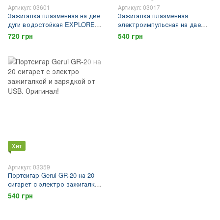
Артикул: 03601
Артикул: 03017
Зажигалка плазменная на две
Зажигалка плазменная
дуги водостойкая EXPLORER
электроимпульсная на две
F13 LED (оригинал!) камуфляж
дуги FINE LIGHTER X1, USB,
720 грн
540 грн
, шнур + подарочная коробка
88х17мм, подарочная коробка
Хит
Артикул: 03359
Портсигар Gerui GR-20 на 20
сигарет с электро зажигалкой
и зарядкой от USB. Оригинал!
540 грн