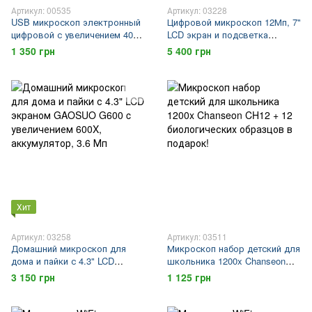
Артикул: 00535
Артикул: 03228
USB микроскоп электронный
Цифровой микроскоп 12Мп, 7"
цифровой с увеличением 400
LCD экран и подсветка
x FUERS DM-400, 2 Мп,
GAOSUO G1200HD c
1 350 грн
5 400 грн
подсветка 8 LED
увеличением до 1200X, запись
на microSD
Хит
Артикул: 03258
Артикул: 03511
Домашний микроскоп для
Микроскоп набор детский для
дома и пайки с 4.3" LCD
школьника 1200x Chanseon
экраном GAOSUO G600 c
CH12 + 12 биологических
3 150 грн
1 125 грн
увеличением 600X,
образцов в подарок!
аккумулятор, 3.6 Мп