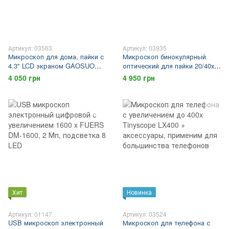
Артикул: 03563
Артикул: 03935
Микроскоп для дома, пайки с
Микроскоп бинокулярный
4.3" LCD экраном GAOSUO
оптический для пайки 20/40х с
M600 c увеличением 600 крат.
подсветкой и набором
4 050 грн
4 950 грн
Для монтажа SMD деталей
аксессуаров AOMEKIE A20/40
Новинка!
Хит
Новинка
Артикул: 01147
Артикул: 03524
USB микроскоп электронный
Микроскоп для телефона с