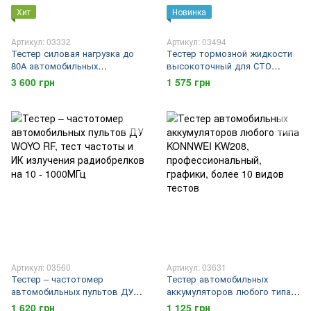
Хит
Новинка
Артикул: 03332
Артикул: 03494
Тестер силовая нагрузка до
Тестер тормозной жидкости
80А автомобильных
высокоточный для СТО
аккумуляторных батарей 6 и
профессиональный DUOYI
3 600 грн
1 575 грн
12В DUOYI DY226,
DY23A LED, звук, тест DOT3,
высокоточный
DOT4, DOT5.1
Артикул: 03560
Артикул: 03631
Тестер – частотомер
Тестер автомобильных
автомобильных пультов ДУ
аккумуляторов любого типа
WOYO RF, тест частоты и ИК
KONNWEI KW208,
1 620 грн
1 125 грн