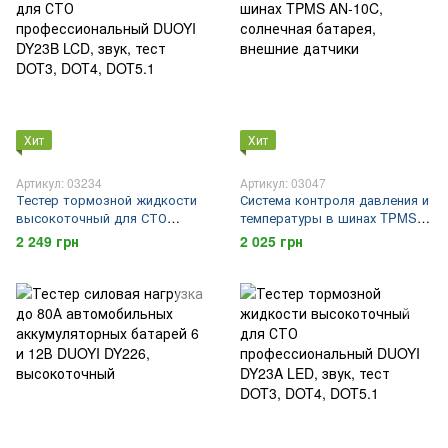
Хит
Хит
Артикул: 03234
Артикул: 03047
Тестер тормозной жидкости
Система контроля давления и
высокоточный для СТО
температуры в шинах TPMS
профессиональный DUOYI
AN-10C, солнечная батарея,
2 249 грн
2 025 грн
DY23B LCD, звук, тест DOT3,
внешние датчики
DOT4, DOT5.1