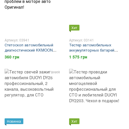
Хит
Артикул: 03941
Артикул: 03141
Стетоскоп автомобильный
Тестер автомобильных
диагностический KKMOON
аккумуляторных батарей
HY300 для обнаружения
KKMOON PROFI-12,
360 грн
1 575 грн
проблем в моторе авто
высокоточный
Оригинал!
Новинка
Хит