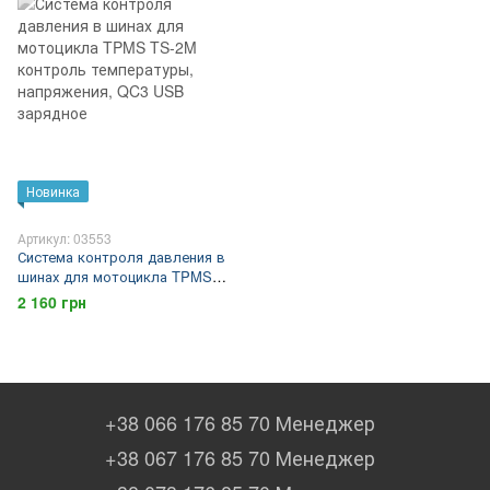
Новинка
Артикул: 03553
Система контроля давления в
шинах для мотоцикла TPMS
TS-2M контроль
2 160 грн
температуры, напряжения,
QC3 USB зарядное
+38 066 176 85 70 Менеджер
+38 067 176 85 70 Менеджер