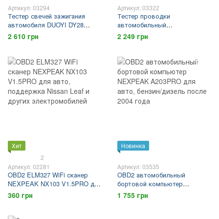
Артикул: 03294
Артикул: 03322
Тестер свечей зажигания
Тестер проводки
автомобиля DUOYI DY28
автомобильный
профессиональный, 2 канала,
многоцелевой
2 610 грн
2 249 грн
высоковольтный регулятор,
профессиональный для СТО и
для СТО
любителей DUOYI DY2203.
Чехол в подарок!
Хит
Новинка
2
Артикул: 02281
Артикул: 03535
OBD2 ELM327 WiFi сканер
OBD2 автомобильный
NEXPEAK NX103 V1.5PRO для
бортовой компьютер
авто, поддержка Nissan Leaf и
NEXPEAK A203PRO для авто,
360 грн
1 755 грн
других электромобилей
бензин/дизель после 2004
года