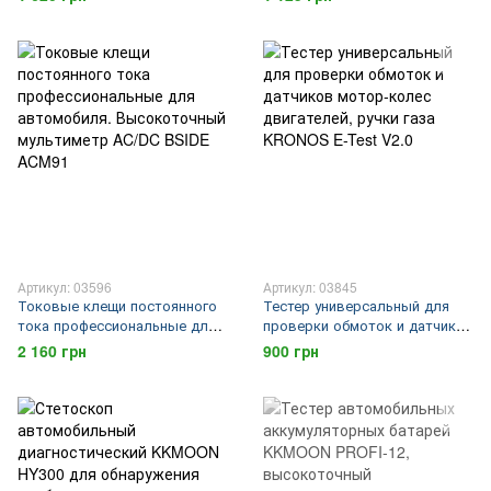
излучения радиобрелков на
профессиональный, графики,
10 - 1000МГц
более 10 видов тестов
Артикул: 03596
Артикул: 03845
Токовые клещи постоянного
Тестер универсальный для
тока профессиональные для
проверки обмоток и датчиков
автомобиля. Высокоточный
мотор-колес двигателей,
2 160 грн
900 грн
мультиметр AC/DC BSIDE
ручки газа KRONOS E-Test
ACM91
V2.0