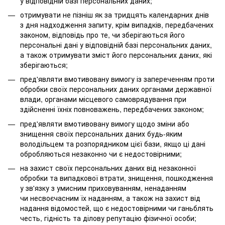
у відповідній базі персональних даних;
отримувати не пізніш як за тридцять календарних днів
з дня надходження запиту, крім випадків, передбачених
законом, відповідь про те, чи зберігаються його
персональні дані у відповідній базі персональних даних,
а також отримувати зміст його персональних даних, які
зберігаються;
пред'являти вмотивовану вимогу із запереченням проти
обробки своїх персональних даних органами державної
влади, органами місцевого самоврядування при
здійсненні їхніх повноважень, передбачених законом;
пред'являти вмотивовану вимогу щодо зміни або
знищення своїх персональних даних будь-яким
володільцем та розпорядником цієї бази, якщо ці дані
обробляються незаконно чи є недостовірними;
на захист своїх персональних даних від незаконної
обробки та випадкової втрати, знищення, пошкодження
у зв'язку з умисним приховуванням, ненаданням
чи несвоєчасним їх наданням, а також на захист від
надання відомостей, що є недостовірними чи ганьблять
честь, гідність та ділову репутацію фізичної особи;