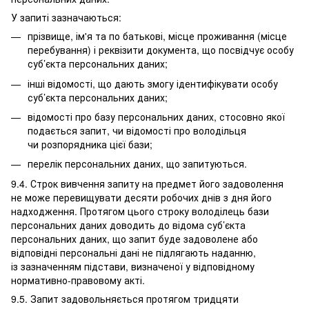
У запиті зазначаються:
прізвище, ім'я та по батькові, місце проживання (місце
перебування) і реквізити документа, що посвідчує особу
суб’єкта персональних даних;
інші відомості, що дають змогу ідентифікувати особу
суб’єкта персональних даних;
відомості про базу персональних даних, стосовно якої
подається запит, чи відомості про володільця
чи розпорядника цієї бази;
перелік персональних даних, що запитуються.
9.4. Строк вивчення запиту на предмет його задоволення
не може перевищувати десяти робочих днів з дня його
надходження. Протягом цього строку володілець бази
персональних даних доводить до відома суб’єкта
персональних даних, що запит буде задоволене або
відповідні персональні дані не підлягають наданню,
із зазначенням підстави, визначеної у відповідному
нормативно-правовому акті.
9.5. Запит задовольняється протягом тридцяти