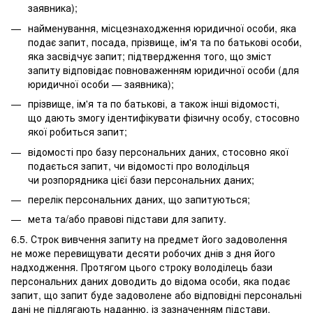
заявника);
найменування, місцезнаходження юридичної особи, яка
подає запит, посада, прізвище, ім'я та по батькові особи,
яка засвідчує запит; підтвердження того, що зміст
запиту відповідає повноваженням юридичної особи (для
юридичної особи — заявника);
прізвище, ім'я та по батькові, а також інші відомості,
що дають змогу ідентифікувати фізичну особу, стосовно
якої робиться запит;
відомості про базу персональних даних, стосовно якої
подається запит, чи відомості про володільця
чи розпорядника цієї бази персональних даних;
перелік персональних даних, що запитуються;
мета та/або правові підстави для запиту.
6.5. Строк вивчення запиту на предмет його задоволення
не може перевищувати десяти робочих днів з дня його
надходження. Протягом цього строку володілець бази
персональних даних доводить до відома особи, яка подає
запит, що запит буде задоволене або відповідні персональні
дані не підлягають наданню, із зазначенням підстави,