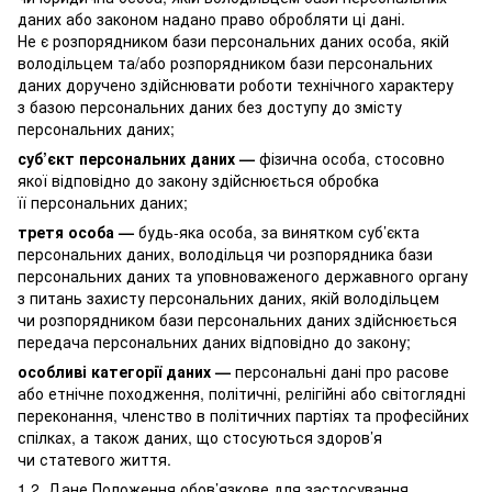
даних або законом надано право обробляти ці дані.
Не є розпорядником бази персональних даних особа, якій
володільцем та/або розпорядником бази персональних
даних доручено здійснювати роботи технічного характеру
з базою персональних даних без доступу до змісту
персональних даних;
суб’єкт персональних даних —
фізична особа, стосовно
якої відповідно до закону здійснюється обробка
її персональних даних;
третя особа —
будь-яка особа, за винятком суб’єкта
персональних даних, володільця чи розпорядника бази
персональних даних та уповноваженого державного органу
з питань захисту персональних даних, якій володільцем
чи розпорядником бази персональних даних здійснюється
передача персональних даних відповідно до закону;
особливі категорії даних —
персональні дані про расове
або етнічне походження, політичні, релігійні або світоглядні
переконання, членство в політичних партіях та професійних
спілках, а також даних, що стосуються здоров’я
чи статевого життя.
1.2. Дане Положення обов’язкове для застосування