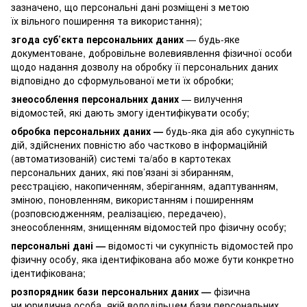
зазначено, що персональні дані розміщені з метою
їх вільного поширення та використання);
згода суб’єкта персональних даних
— будь-яке
документоване, добровільне волевиявлення фізичної особи
щодо надання дозволу на обробку її персональних даних
відповідно до сформульованої мети їх обробки;
знеособлення персональних даних
— вилучення
відомостей, які дають змогу ідентифікувати особу;
обробка персональних даних —
будь-яка дія або сукупність
дій, здійснених повністю або частково в інформаційній
(автоматизованій) системі та/або в картотеках
персональних даних, які пов’язані зі збиранням,
реєстрацією, накопиченням, зберіганням, адаптуванням,
зміною, поновленням, використанням і поширенням
(розповсюдженням, реалізацією, передачею),
знеособленням, знищенням відомостей про фізичну особу;
персональні дані —
відомості чи сукупність відомостей про
фізичну особу, яка ідентифікована або може бути конкретно
ідентифікована;
розпорядник бази персональних даних —
фізична
чи юридична особа, якій володільцем бази персональних