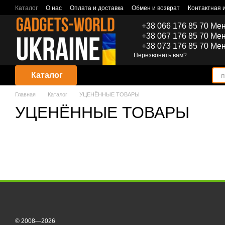
Перейти к основному контенту
Каталог
О нас
Оплата и доставка
Обмен и возврат
Контактная
Договор публичной оферты
+38 066 176 85 70 Ме
+38 067 176 85 70 Ме
+38 073 176 85 70 Ме
Перезвонить вам?
Каталог
Главная
Каталог
УЦЕНЁННЫЕ ТОВАРЫ
УЦЕНЁННЫЕ ТОВАРЫ
© 2008—2026