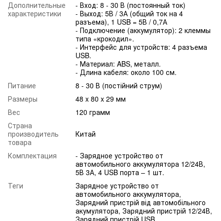
Дополнительные
- Вход: 8 - 30 В (постоянный ток)
характеристики
- Выход: 5В / 3А (общий ток на 4
разъема), 1 USB = 5В / 0,7А
- Подключение (аккумулятор): 2 клеммы
типа «крокодил».
- Интерфейс для устройств: 4 разъема
USB.
- Материал: ABS, металл.
- Длина кабеля: около 100 см.
Питание
8 - 30 В (постійний струм)
Размеры
48 x 80 x 29 мм
Вес
120 грамм
Страна
производитель
Китай
товара
Комплектация
- Зарядное устройство от
автомобильного аккумулятора 12/24В,
5В 3А, 4 USB порта – 1 шт.
Теги
Зарядное устройство от
автомобильного аккумулятора,
Зарядний пристрій від автомобільного
акумулятора, Зарядний пристрій 12/24В,
Зарядний пристрій USB