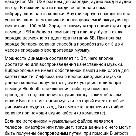
находится Mini USB разъем для зарядки, аудио вход и аудио
выход. В нижней части находится основа и сама
вибрирующая часть колонки. Внутри корпуса находится вся
управляющая электроника и перезаряжаемый аккумулятор
емкостью 1100 mAh. Зарядка аккумулятора происходит при
помощи USB кабеля от компьютера или ноутбука, так же
зарядка возможна от адаптера питания 5В. При полном
заряде батареи колонка способна проработать от 3 до 4
часов непрерывно воспроизводя музыку.
Мощность динамика составляет 15 Вт, чего вполне
достаточно для воспроизведения качественной музыки.
Виброколонка не имеет собственной памяти или слота для
карты памяти. Информацию о воспроизводимой музыке
данная колонка получает от других устройств либо при
помощи Bluetooth подключения, либо при помощи
проводного подключения к аудио входу. Таким образом,
если у Вас есть источник музыки, который имеет слабые
динамики и аудио выход, Вы сможете подключить вибро
колонку при помощи аудио кабеля (в комплекте).
Если же источником музыкальных файлов является
телефон, смартфон или планшет, тогда данные с него могут
быть получены беспроводным путем, при помощи Bluetooth