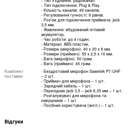
- Тип з'єднання: радіоканал.
- Тип підключення: Plug & Play.
- Кількість каналів: 49 каналів.
- Регулювання гучності: 9 рівнів.
- Роз’єм для підключення приймача: jack
3,5 мм.
- Живлення: вбудований літієвий
акумулятор.
- Час роботи: до 4 годин.
- Матеріал: ABS пластик.
- Розміри (мікрофон): 40 х 20 х 8 мм.
- Розміри (приймач): 55 х 2,5 х 10 мм.
- Вага (мікрофон): 50 грам.
- Вага (приймач): 45 грам.
Комплект
- Бездротовий мікрофон Sawetek P7-UHF
поставки
– 2 шт.
- Приймач для мікрофона – 1 шт.
- Зарядний кабель – 1 шт.
- Перехідник jack 3,5 – jack 6,35 мм – 1 шт.
- Розгалужувач для мікрофона та
навушників – 1 шт.
- Посібник користувача (англ.) – 1 шт.
Відгуки