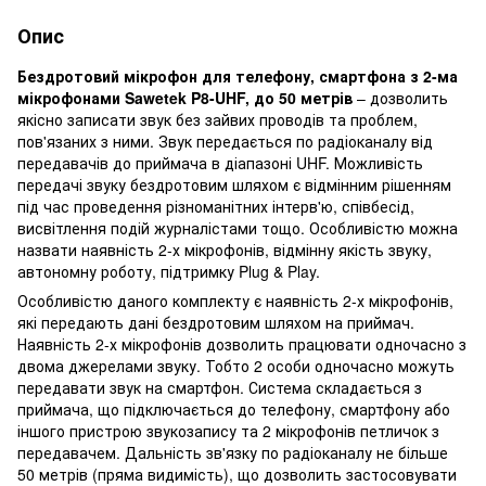
Опис
Бездротовий мікрофон для телефону, смартфона з 2-ма
мікрофонами Sawetek P8-UHF, до 50 метрів
– дозволить
якісно записати звук без зайвих проводів та проблем,
пов'язаних з ними. Звук передається по радіоканалу від
передавачів до приймача в діапазоні UHF. Можливість
передачі звуку бездротовим шляхом є відмінним рішенням
під час проведення різноманітних інтерв'ю, співбесід,
висвітлення подій журналістами тощо. Особливістю можна
назвати наявність 2-х мікрофонів, відмінну якість звуку,
автономну роботу, підтримку Plug & Play.
Особливістю даного комплекту є наявність 2-х мікрофонів,
які передають дані бездротовим шляхом на приймач.
Наявність 2-х мікрофонів дозволить працювати одночасно з
двома джерелами звуку. Тобто 2 особи одночасно можуть
передавати звук на смартфон. Система складається з
приймача, що підключається до телефону, смартфону або
іншого пристрою звукозапису та 2 мікрофонів петличок з
передавачем. Дальність зв'язку по радіоканалу не більше
50 метрів (пряма видимість), що дозволить застосовувати