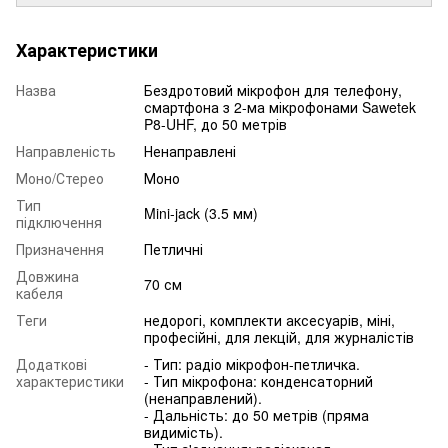
Характеристики
Назва
Бездротовий мікрофон для телефону,
смартфона з 2-ма мікрофонами Sawetek
P8-UHF, до 50 метрів
Направленість
Ненаправлені
Моно/Стерео
Моно
Тип
Mini-jack (3.5 мм)
підключення
Призначення
Петличні
Довжина
70 см
кабеля
Теги
недорогі, комплекти аксесуарів, міні,
професійні, для лекцій, для журналістів
Додаткові
- Тип: радіо мікрофон-петличка.
характеристики
- Тип мікрофона: конденсаторний
(ненаправлений).
- Дальність: до 50 метрів (пряма
видимість).