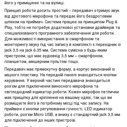
його у приміщенні та на вулиці.
Принцип роботи досить простий – передавач отримує звук
від дротового мікрофона та передає його бездротовим
шляхом на приймач. Система працює за принципом Plug &
Play, тобто не потребує додаткової установки драйверів та
спеціалізованого програмного забезпечення для роботи.
Для можливості використання зі смартфоном та
моніторингу звуку під час запису в комплекті є перехідник із
jack 3,5 на jack 6,35 мм. Система сумісна з будь-яким
пристроєм, що має аудіовхід 3,5 мм – смартфоном,
планшетом, мікшерним пультом тощо.
Передавач має прямокутну форму, а корпус виконаний із
міцного пластику. На передній панелі знаходяться кнопки
керування. У верхній частині передавача знаходиться
роз'єм для підключення виносного мікрофона та
світлодіодний індикатор роботи. Кожен мікрофон петлички
має прищіпку для кріплення на вашому одязі, так що ви
розміщуєте його в потрібному місці під час запису. На
приймачі є кнопки регулювання гучності, LED індикатор
роботи, роз'єм Micro USB, а внизу є стандартний jack 3,5 мм
для підключення до інших пристроїв.