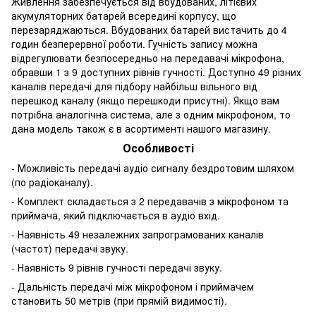
Живлення забезпечується від вбудованих, літієвих
акумуляторних батарей всередині корпусу, що
перезаряджаються. Вбудованих батарей вистачить до 4
годин безперервної роботи. Гучність запису можна
відрегулювати безпосередньо на передавачі мікрофона,
обравши 1 з 9 доступних рівнів гучності. Доступно 49 різних
каналів передачі для підбору найбільш вільного від
перешкод каналу (якщо перешкоди присутні). Якщо вам
потрібна аналогічна система, але з одним мікрофоном, то
дана модель також є в асортименті нашого магазину.
Особливості
- Можливість передачі аудіо сигналу бездротовим шляхом
(по радіоканалу).
- Комплект складається з 2 передавачів з мікрофоном та
приймача, який підключається в аудіо вхід.
- Наявність 49 незалежних запрограмованих каналів
(частот) передачі звуку.
- Наявність 9 рівнів гучності передачі звуку.
- Дальність передачі між мікрофоном і приймачем
становить 50 метрів (при прямій видимості).