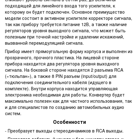
подходящей для линейного входа того усилителя, к
которому он будет подключен. Основное преимущество
модели состоит в активном усилителе корректоре сигнала,
так как прибору требуется питание 12В, а также наличие
регуляторов уровня выходного сигнала, что может быть
полезным при точной настройке и удалении искажений,
вызванной перемодуляцией сигнала.
Прибор имеет прямоугольную форму корпуса и выполнен из
прозрачного, прочного пластика. На лицевой стороне
прибора находится два регулятора уровня выходного
сигнала. На боковой стороне находятся 2 разъема RCA
(«тюльпан»), а также 8 PIN разъем (input/output) для
подключения соединительного кабеля (идущего в
комплекте). Внутри корпуса находится управляющая
электроника необходимая для работы. Конвертер будет
максимально полезен как для частного использования, так
и для специалистов по созданию автомобильных аудио
систем.
Особенности
- Преобразует выходы стереодинамиков в RCA выходы.
- Позволяет добавить 2 канала к большинству стерео-и