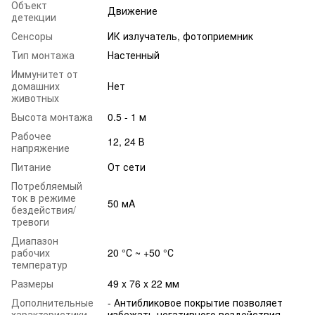
Объект
Движение
детекции
Сенсоры
ИК излучатель, фотоприемник
Тип монтажа
Настенный
Иммунитет от
домашних
Нет
животных
Высота монтажа
0.5 - 1 м
Рабочее
12, 24 В
напряжение
Питание
От сети
Потребляемый
ток в режиме
50 мA
бездействия/
тревоги
Диапазон
рабочих
20 °С ~ +50 °С
температур
Размеры
49 x 76 x 22 мм
Дополнительные
- Антибликовое покрытие позволяет
характеристики
избежать негативного воздействия