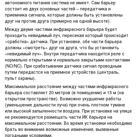
автономного питания система не имеет. Сам барьер
состоит из двух основных частей – передатчика и
приемника сигнала, которые должны быть установлены
друг на против друга (примерно на одной высоте).
Между двумя частями инфракрасного барьера будет
проходить невидимый луч, пересекая который происходит
«сработка» датчика. При установке, обе части барьера
должны «смотреть» друг на друга, что бы установить
«невидимый луч». Внутри передатчика находится реле с
нормально открытыми и нормально закрытыми контактами
(NO/NC). При срабатывании датчика сигнал проводным
путем передастся на приемное устройство (централь,
пульт охраны).
Максимальное расстояние между частями инфракрасного
барьера составляет 20 метров (в помещении) и 15 м (на
открытом пространстве). Возможно ухудшение работы
(уменьшение дальности луча) при очень плотном тумане
или высокой запыленности воздуха. При установке на улице
не рекомендуется размещать части ИК барьера на
максимальном расстоянии. Во время установки необходимо
брать во внимание возможные изменения, вызванные
погодными условиями.