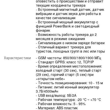
оповестить о происшествии и отправит
текущие координаты трекера
- Встроенный магнитный датчик, датчик
вибрации и датчик звука для работы в
качестве сигнализации
- Встроенный мощный аккумулятор с
функцией PowerBank и светодиодный
фонарик
- Возможность работы трекера до 2
месяцев в режиме ожидания
- Сигнализация о низком заряде батареи
- Отличный вариант трекера для
туристов, походных групп в лес или горы
Характеристики
- GSM частоты: 850/900/1800/1900 МГц
- Стандарт GPRS: класс 12, TCP/IP
- Время определения местоположения:
холодный старт (30 сек), теплый старт
(29 сек), горячий старт (5 сек) при
«открытом небе»
- Точность позиционирования: 10 - 15 м
- Питание: литий ионный аккумулятор
3.7В/4500мАч
- USB вход/выход: 5В/2А
- Рабочая температура: -20 °С ~ +70 °С
- Рабочая влажность: 5 - 95%
- Материал: ABS пластик