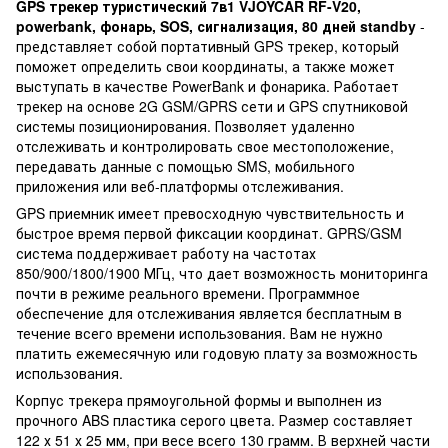
GPS трекер туристический 7в1 VJOYCAR RF-V20,
powerbank, фонарь, SOS, сигнализация, 80 дней standby
-
представляет собой портативный GPS трекер, который
поможет определить свои координаты, а также может
выступать в качестве PowerBank и фонарика. Работает
трекер на основе 2G GSM/GPRS сети и GPS спутниковой
системы позиционирования. Позволяет удаленно
отслеживать и контролировать свое местоположение,
передавать данные с помощью SMS, мобильного
приложения или веб-платформы отслеживания.
GPS приемник имеет превосходную чувствительность и
быстрое время первой фиксации координат. GPRS/GSM
система поддерживает работу на частотах
850/900/1800/1900 МГц, что дает возможность мониторинга
почти в режиме реального времени. Программное
обеспечение для отслеживания является бесплатным в
течение всего времени использования. Вам не нужно
платить ежемесячную или годовую плату за возможность
использования.
Корпус трекера прямоугольной формы и выполнен из
прочного ABS пластика серого цвета. Размер составляет
122 х 51 х 25 мм, при весе всего 130 грамм. В верхней части