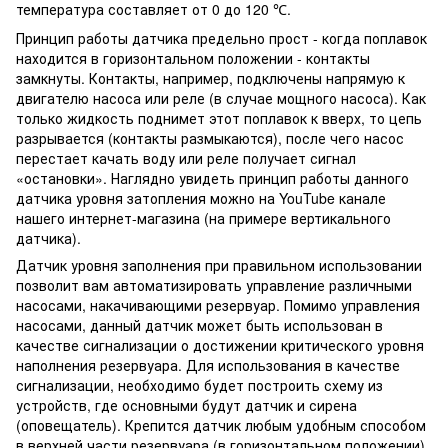
температура составляет от 0 до 120
.
℃
Принцип работы датчика предельно прост - когда поплавок
находится в горизонтальном положении - контакты
замкнуты. Контакты, например, подключены напрямую к
двигателю насоса или реле (в случае мощного насоса). Как
только жидкость поднимет этот поплавок к вверх, то цепь
разрывается (контакты размыкаются), после чего насос
перестает качать воду или реле получает сигнал
«остановки». Наглядно увидеть принцип работы данного
датчика уровня затопления можно на YouTube канале
нашего интернет-магазина (на примере вертикального
датчика).
Датчик уровня заполнения при правильном использовании
позволит вам автоматизировать управление различными
насосами, накачивающими резервуар. Помимо управления
насосами, данный датчик может быть использован в
качестве сигнализации о достижении критического уровня
наполнения резервуара. Для использования в качестве
сигнализации, необходимо будет построить схему из
устройств, где основными будут датчик и сирена
(оповещатель). Крепится датчик любым удобным способом
в верхней части резервуара (в горизонтальном положении).