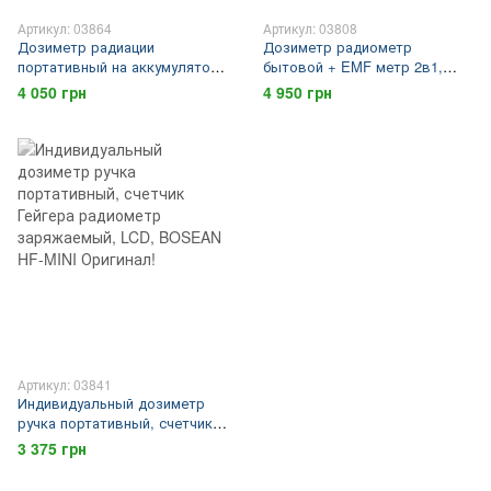
Артикул: 03864
Артикул: 03808
Дозиметр радиации
Дозиметр радиометр
портативный на аккумуляторе
бытовой + EMF метр 2в1,
со звуковым оповещением
счетчик Гейгера заряжаемый,
4 050 грн
4 950 грн
BOSEAN HFS-20 Оригинал!
J302/5 сенсор, LCD, логгер
BOSEAN QA063
Артикул: 03841
Индивидуальный дозиметр
ручка портативный, счетчик
Гейгера радиометр
3 375 грн
заряжаемый, LCD, BOSEAN
HF-MINI Оригинал!