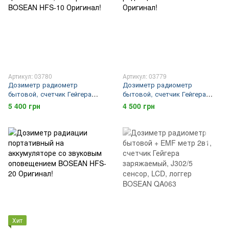
Артикул: 03780
Артикул: 03779
Дозиметр радиометр
Дозиметр радиометр
бытовой, счетчик Гейгера
бытовой, счетчик Гейгера
заряжаемый, GM сенсор,
прибор для измерения
5 400 грн
4 500 грн
цветной LCD, логгер BOSEAN
радиации BOSEAN FS-600
HFS-10 Оригинал!
Оригинал!
Хит