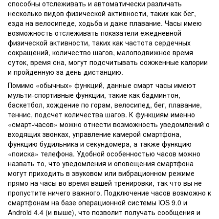
способны отслеживать и автоматически различать
несколько видов физической активности, таких как бег,
езда на велосипеде, ходьба и даже плавание. Часы имею
возможность отслеживать показатели ежедневной
физической активности, таких как частота сердечных
сокращений, количество шагов, малоподвижное время
суток, время сна, могут подсчитывать сожженные калории
и пройденную за день дистанцию.
Помимо «обычных» функций, данные смарт часы имеют
мульти-спортивные функции, такие как бадминтон,
баскетбол, хождение по горам, велосипед, бег, плавание,
теннис, подсчет количества шагов. К функциям именно
«смарт-часов» можно отнести возможность уведомлений о
входящих звонках, управление камерой смартфона,
функцию будильника и секундомера, а также функцию
«поиска» телефона. Удобной особенностью часов можно
назвать то, что уведомления и оповещения смартфона
могут приходить в звуковом или вибрационном режиме
прямо на часы во время вашей тренировки, так что вы не
пропустите ничего важного. Подключение часов возможно к
смартфонам на базе операционной системы iOS 9.0 и
Android 4.4 (и выше), что позволит получать сообщения и