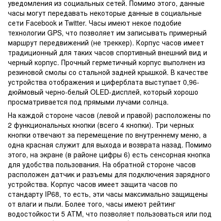
уведомления из социальных сетей. Помимо этого, данные
часы могут передавать некоторые данные в социальные
сети Facebook и Twitter. Часы имеют некое подобие
технологии GPS, что позволяет им записывать примерный
маршрут передвижений (не треккер). Корпус часов имеет
традиционный для таких часов спортивный внешний вид и
черный корпус. Прочный герметичный корпус выполнен из
резиновой смолы со стальной задней крышкой. В качестве
устройства отображения и циферблата выступает 0,96-
дюймовый черно-белый OLED-дисплей, который хорошо
просматривается под прямыми лучами солнца.
На каждой стороне часов (левой и правой) расположены по
2 функциональных кнопки (всего 4 кнопки). Три черных
кнопки отвечают за перемещение по внутреннему меню, а
одна красная служит для выхода и возврата назад. Помимо
этого, на экране (в районе цифры 6) есть сенсорная кнопка
для удобства пользования. На обратной стороне часов
расположен датчик и разъемы для подключения зарядного
устройства. Корпус часов имеет защита часов по
стандарту IP68, то есть, эти часы максимально защищены
от влаги и пыли. Более того, часы имеют рейтинг
водостойкости 5 АТМ, что позволяет пользоваться или под