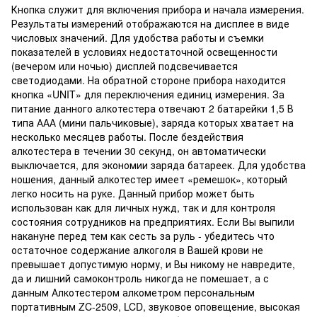
Кнопка служит для включения прибора и начала измерения.
Результаты измерений отображаются на дисплее в виде
числовых значений. Для удобства работы и съемки
показателей в условиях недостаточной освещенности
(вечером или ночью) дисплей подсвечивается
светодиодами. На обратной стороне прибора находится
кнопка «UNIT» для переключения единиц измерения. За
питание данного алкотестера отвечают 2 батарейки 1,5 В
типа ААА (мини пальчиковые), заряда которых хватает на
несколько месяцев работы. После бездействия
алкотестера в течении 30 секунд, он автоматически
выключается, для экономии заряда батареек. Для удобства
ношения, данный алкотестер имеет «ремешок», который
легко носить на руке. Данный прибор может быть
использован как для личных нужд, так и для контроля
состояния сотрудников на предприятиях. Если Вы выпили
накануне перед тем как сесть за руль - убедитесь что
остаточное содержание алкоголя в Вашей крови не
превышает допустимую норму, и Вы никому не навредите,
да и лишний самоконтроль никогда не помешает, а с
данным Алкотестером алкометром персональным
портативным ZC-2509, LCD, звуковое оповещение, высокая