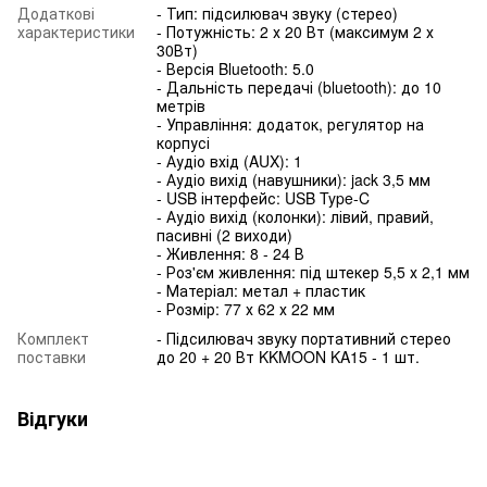
Додаткові
- Тип: підсилювач звуку (стерео)
характеристики
- Потужність: 2 х 20 Вт (максимум 2 х
30Вт)
- Версія Bluetooth: 5.0
- Дальність передачі (bluetooth): до 10
метрів
- Управління: додаток, регулятор на
корпусі
- Аудіо вхід (AUX): 1
- Аудіо вихід (навушники): jack 3,5 мм
- USB інтерфейс: USB Type-C
- Аудіо вихід (колонки): лівий, правий,
пасивні (2 виходи)
- Живлення: 8 - 24 В
- Роз'єм живлення: під штекер 5,5 х 2,1 мм
- Матеріал: метал + пластик
- Розмір: 77 х 62 х 22 мм
Комплект
- Підсилювач звуку портативний стерео
поставки
до 20 + 20 Вт KKMOON KA15 - 1 шт.
Відгуки