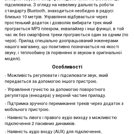
підсилювача. З огляду на невелику дальність роботи
стандарту Bluetooth, знаходиться необхідно в радіусі
близько 10 метрів. Управління відбувається через
простенький додаток і дозволяє вибирати трек який
програється MP3 плеєром, еквалайзер і інші функції, в той
час як без смартфона треки програються один за одним (по
черзі). Прилад спеціально доопрацьований інженерами
нашого магазину, що позитивно позначається на якості
звуку, і теплообміну (в порівнянні зі звуком в оригінальної
моделі).
Особливості
- Можливість регулювати і підсилювати звук, який
передається за допомогою іншого пристрою.
- Управління гучністю за допомогою поворотного
регулятора (енкодера) у верхній частині приладу.
- Підтримка зручного перемикання треків через додаток з
мобільного пристрою.
- Наявність лівого і правого аудіо виходу з можливістю
підключення 2 пасивних динаміків.
- Наявність аудіо входу (AUX) для підключення,