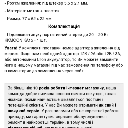
- Роз'єм живлення: під штекер 5,5 х 2,1 мм.
- Матеріал: метал + пластик.
- Розмір: 77 х 62 х 22 мм.
Комплектація
- Підсилювач звуку портативний стерео до 20 + 20 Вт
KKMOON KA15 - 1 шт.
Увага!
У комплекті поставки немає адаптера живлення від
мережі. Якщо вам необхідний адаптер 12В / 2А або 12В / 3А,
або автономний LiIon акумулятор, то Ви можете замовити
його в нашому магазині під час замовлення по телефону або
в коментарях до замовлення через сайт.
За більш ніж
10 років роботи інтернет магазину
, наша
команда добре вивчила основні вимоги покупців, і знає
нюанси, якими найчастіше цікавляться постійні і
потенційні клієнти. У нас Ви можете отримати
якісний і
швидкий сервіс
. У разі поломки або не коректної роботи
приладу, ми гарантуємо сервісне обслуговування і
ремонт в найкоротші терміни, в тому числі і
післягарантійний
, тому що в нашому штаті