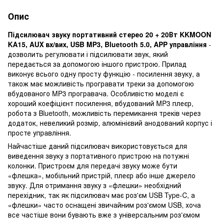
Опис
Підсилювач звуку портативний стерео 20 + 20Вт KKMOON
KA15, AUX вх/вих, USB MP3, Bluetooth 5.0, APP управління
-
дозволить регулювати і підсилювати звук, який
передається за допомогою іншого пристрою. Прилад
виконує всього одну просту функцію - посилення звуку, а
також має можливість програвати треки за допомогою
вбудованого MP3 програвача. Особливістю моделі є
хороший коефіцієнт посилення, вбудований MP3 плеєр,
робота з Bluetooth, можливість перемикання треків через
додаток, невеликий розмір, алюмінієвий анодований корпус і
просте управління.
Найчастіше даний підсилювач використовується для
виведення звуку з портативного пристрою на потужні
колонки. Пристроєм для передачі звуку може бути
«флешка», мобільний пристрій, плеєр або інше джерело
звуку. Для отримання звуку з «флешки» необхідний
перехідник, так як підсилювач має роз'єм USB Type-C, а
«флешки» часто оснащені звичайним роз'ємом USB, хоча
все частіше вони бувають вже з універсальним роз'ємом