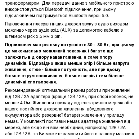
трансформером. Для передачі даних з мобільного пристрою
використовується Bluetooth підключення, при цьому
підсилювачем підтримується Bluetooth версії 5.0.
Підключення плеєрів і інших джерел звуку з аудіо виходом
можливо через аудіо вхід (AUX) за допомогою кабелю з
штекером jack 3,5 мм 3 pin.
Підсилювач має реальну потужність 30 + 30 Вт, при цьому
це максимально можливий показник і багато що
залежить від опору навантаження, а саме опору
динаміків. Відповідно якщо менше опір і більше напруга
живлення, отже - більше потужність, але при цьому
більше струм споживання, більше нагрів і тим більше
динамічні спотворення.
Рекомендований оптимальний режим роботи при живленні
від 12В / 2А адаптера (краще 12В / 3А), при опорі колонок, не
менше 4 Ом. Живлення приладу від електричної мережі або
іншого постійного джерела живлення, вбудованого
акумулятора або резервної батареї живлення у приладу
немає. У комплекті поставки немає адаптера живлення від
мережі, але якщо він вам необхідний, наприклад 12В / 2А
або 12В / 3А, то Ви можете замовити його в нашому магазині