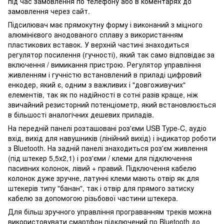
під час замовлення по телефону або в коментарях до
замовлення через сайт.
Підсилювач має прямокутну форму і виконаний з міцного
алюмінієвого анодованого сплаву з використанням
пластикових вставок. У верхній частині знаходиться
регулятор посилення (гучності), який так само відповідає за
включення / вимикання пристрою. Регулятор управління
живленням і гучністю встановлений в приладі цифровий
енкодер, який є, одним з важливих і "довгоживучих"
елементів, так як по надійності в сотні разів краще, ніж
звичайний резисторний потенціометр, який встановлюється
в більшості аналогічних дешевих приладів.
На передній панелі розташовані роз'єми USB Type-C, аудіо
вхід, вихід для навушників (лінійний вихід) і індикатор роботи
з Bluetooth. На задній панелі знаходиться роз'єм живлення
(під штекер 5,5х2,1) і роз'єми / клеми для підключення
пасивних колонок, лівий + правий. Підключення кабелю
колонок дуже зручне, латунні клеми мають отвір як для
штекерів типу "банан", так і отвір для прямого затиску
кабелю за допомогою різьбової частини штекера.
Для більш зручного управління програванням треків можна
використовувати смартфон підключений по Bluetooth до