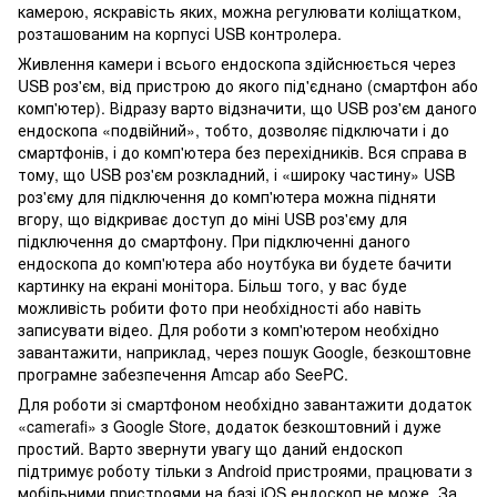
камерою, яскравість яких, можна регулювати коліщатком,
розташованим на корпусі USB контролера.
Живлення камери і всього ендоскопа здійснюється через
USB роз'єм, від пристрою до якого під'єднано (смартфон або
комп'ютер). Відразу варто відзначити, що USB роз'єм даного
ендоскопа «подвійний», тобто, дозволяє підключати і до
смартфонів, і до комп'ютера без перехідників. Вся справа в
тому, що USB роз'єм розкладний, і «широку частину» USB
роз'єму для підключення до комп'ютера можна підняти
вгору, що відкриває доступ до міні USB роз'єму для
підключення до смартфону. При підключенні даного
ендоскопа до комп'ютера або ноутбука ви будете бачити
картинку на екрані монітора. Більш того, у вас буде
можливість робити фото при необхідності або навіть
записувати відео. Для роботи з комп'ютером необхідно
завантажити, наприклад, через пошук Google, безкоштовне
програмне забезпечення Amcap або SeePC.
Для роботи зі смартфоном необхідно завантажити додаток
«camerafi» з Google Store, додаток безкоштовний і дуже
простий. Варто звернути увагу що даний ендоскоп
підтримує роботу тільки з Android пристроями, працювати з
мобільними пристроями на базі iOS ендоскоп не може. За