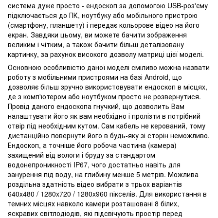
система дуже просто - ендоскоп за допомогою USB-роз'єму
підключається до ПК, ноутбуку або мобільного пристрою
(смартфону, планшету) і передає кольорове відео на його
екран. Завдяки цьому, ви можете бачити зображення
великим і чітким, а також бачити більш деталізовану
картинку, за рахунок високого дозволу матриці цієї моделі.
Основною особливістю даної моделі сміливо можна назвати
роботу з мобільними пристроями на базі Android, що
дозволяє більш зручно використовувати ендоскоп в місцях,
де з комп'ютером або ноутбуком просто не розвернутися.
Провід даного ендоскопа гнучкий, що дозволить Вам
налаштувати його як вам необхідно і пролізти в потрібний
отвір під необхідним кутом. Сам кабель не керований, тому
дистанційно повернути його в будь-яку зі сторін неможливо.
Ендоскоп, а точніше його робоча частина (камера)
захищений від вологи і бруду за стандартом
водонепроникності IP67, чого достатньо навіть для
занурення під воду, на глибину менше 5 метрів. Можлива
роздільна здатність відео вибрати з трьох варіантів
640x480 / 1280x720 / 1280x960 пікселів. Для використання в
темних місцях навколо камери розташовані 8 білих,
яскравих світлодіодів, які підсвічують простір перед