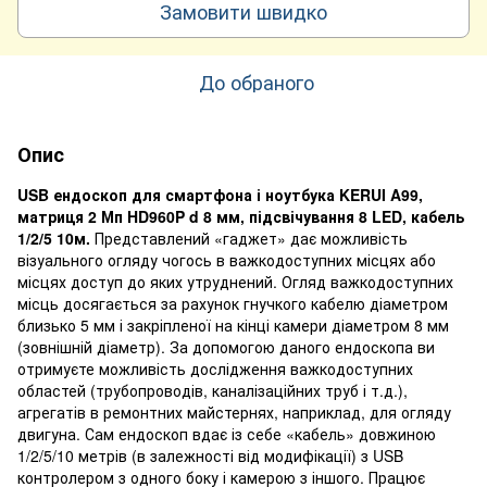
Замовити швидко
До обраного
Опис
USB ендоскоп для смартфона і ноутбука KERUI A99,
матриця 2 Мп HD960P d 8 мм, підсвічування 8 LED, кабель
1/2/5 10м.
Представлений «гаджет» дає можливість
візуального огляду чогось в важкодоступних місцях або
місцях доступ до яких утруднений. Огляд важкодоступних
місць досягається за рахунок гнучкого кабелю діаметром
близько 5 мм і закріпленої на кінці камери діаметром 8 мм
(зовнішній діаметр). За допомогою даного ендоскопа ви
отримуєте можливість дослідження важкодоступних
областей (трубопроводів, каналізаційних труб і т.д.),
агрегатів в ремонтних майстернях, наприклад, для огляду
двигуна. Сам ендоскоп вдає із себе «кабель» довжиною
1/2/5/10 метрів (в залежності від модифікації) з USB
контролером з одного боку і камерою з іншого. Працює