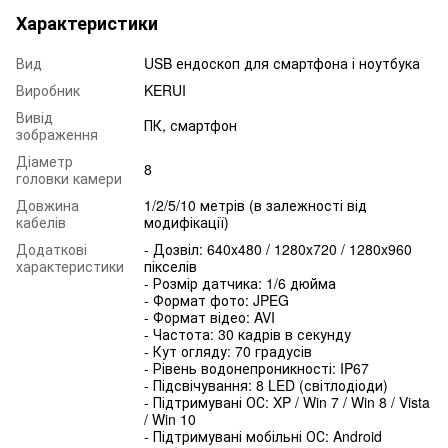
Характеристики
Вид
USB ендоскоп для смартфона і ноутбука
Виробник
KERUI
Вивід
ПК, смартфон
зображення
Діаметр
8
головки камери
Довжина
1/2/5/10 метрів (в залежності від
кабелів
модифікації)
Додаткові
- Дозвіл: 640x480 / 1280x720 / 1280x960
характеристики
пікселів
- Розмір датчика: 1/6 дюйма
- Формат фото: JPEG
- Формат відео: AVI
- Частота: 30 кадрів в секунду
- Кут огляду: 70 градусів
- Рівень водонепроникності: IP67
- Підсвічування: 8 LED (світлодіоди)
- Підтримувані ОС: XP / Win 7 / Win 8 / Vista
/ Win 10
- Підтримувані мобільні ОС: Android