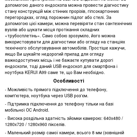
допомогою даного ендоскопа можна провести діагностику
стану конструкцій між стінних прорізів, гіпсокартонних
перегородках, огляд порожнин підлог або стелі. За
допомогою цієї камери, можна перевіряти стан сантехнічних
вузлів або шукати місця протікання складних
«трубосплетінь». Само собою зрозуміло, його можна
використовувати для діагностики або огляду на станціях
технічного обслуговування автомобілів. Простіше кажучи,
якщо Ви шукайте недорогий прилад для огляду
важкодоступних місць і не бажаєте купувати дорогі
ендоскопи, тоді даний USB ендоскоп для смартфона і
ноутбука KERUI A99 саме те, що Вам необхідно.
Особливості
- Можливість прямого підключення до телефону,
комп'ютера, ноутбука через USB роз'єм.
- Підтримка підключення до телефону тільки на базі
мобільної ОС Android.
- Висока роздільна здатність зйомки камерою: 640x480 /
1280x720 / 1280x960 пікселів.
- Маленький розмір самої камери, всього 8 мм (зовнішній