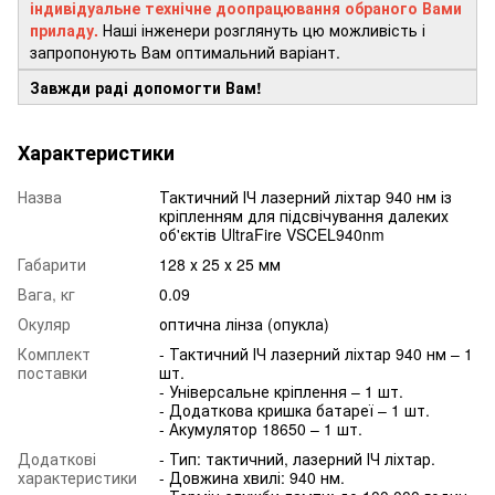
індивідуальне технічне доопрацювання обраного Вами
приладу.
Наші інженери розглянуть цю можливість і
запропонують Вам оптимальний варіант.
Завжди раді допомогти Вам!
Характеристики
Назва
Тактичний ІЧ лазерний ліхтар 940 нм із
кріпленням для підсвічування далеких
об'єктів UltraFire VSCEL940nm
Габарити
128 х 25 х 25 мм
Вага, кг
0.09
Окуляр
оптична лінза (опукла)
Комплект
- Тактичний ІЧ лазерний ліхтар 940 нм – 1
поставки
шт.
- Універсальне кріплення – 1 шт.
- Додаткова кришка батареї – 1 шт.
- Акумулятор 18650 – 1 шт.
Додаткові
- Тип: тактичний, лазерний ІЧ ліхтар.
характеристики
- Довжина хвилі: 940 нм.