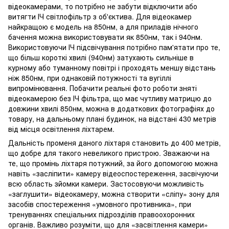
відеокамерами, то потрібно не забути відключити або
витягти ІЧ світлофільтр з об'єктива. Для відеокамер
найкращою є модель на 850нм, а для приладів нічного
бачення можна використовувати як 850нм, так і 940нм.
Використовуючи ІЧ підсвічування потрібно пам'ятати про те,
що більш короткі хвилі (940нм) затухають сильніше в
курному або туманному повітрі і проходять меншу відстань
ніж 850нм, при однаковій потужності та вугіллі
випромінювання. Побачити реальні фото роботи зняті
відеокамерою без ІЧ фільтра, що має чутливу матрицю до
довжини хвилі 850нм, можна в додаткових фотографіях до
товару, на дальньому плані будинок, на відстані 430 метрів
від місця освітлення ліхтарем.
Дальність променя даного ліхтаря становить до 400 метрів,
що добре для такого невеликого пристрою. Зважаючи на
те, що промінь ліхтаря потужний, за його допомогою можна
навіть «засліпити» камеру відеоспостереження, засвічуючи
всю область зйомки камери. Застосовуючи можливість
«заглушити» відеокамеру, можна створити «сліпу» зону для
засобів спостереження «умовного противника», при
тренуваннях спеціальних підрозділів правоохоронних
органів. Важливо розуміти, що для «засвітлення камери»