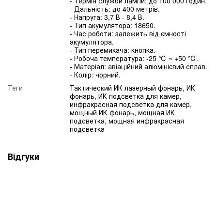
- Термін служби лампи: до 100 000 годин.
- Дальність: до 400 метрів.
- Напруга: 3,7 В - 8,4 В.
- Тип акумулятора: 18650.
- Час роботи: залежить від ємності
акумулятора.
- Тип перемикача: кнопка.
- Робоча температура: -25 ℃ ~ +50 ℃.
- Матеріал: авіаційний алюмінієвий сплав.
- Колір: чорний.
Теги
Тактический ИК лазерный фонарь, ИК
фонарь, ИК подсветка для камер,
инфракрасная подсветка для камер,
мощный ИК фонарь, мощная ИК
подсветка, мощная инфракрасная
подсветка
Відгуки