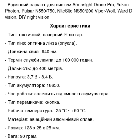
- Відмінний варіант для систем Armasight Drone Pro, Yukon
Photon, Pulsar N550/750, NiteSite NS50/200 Viper-Wolf, Ward D
vision, DIY night vision.
Характеристики
- Тип: тактичний, лазерний ІЧ ліхтар.
- Тип лінз: оптична лінза (опукла).
- Довжина хвилі: 940 нм.
- Термін служби лампи: до 100 000 годин.
- Дальність: до 400 метрів.
- Напруга: 3,7 В - 8,4 В.
- Тип акумулятора: 18650.
- Час роботи: залежить від ємності акумулятора.
- Тип перемикача: кнопка.
- Робоча температура: -25
~ +50
.
℃
℃
- Матеріал: авіаційний алюмінієвий сплав.
- Розмір: 128 х 25 х 25 мм.
- Вага: 90 грам.