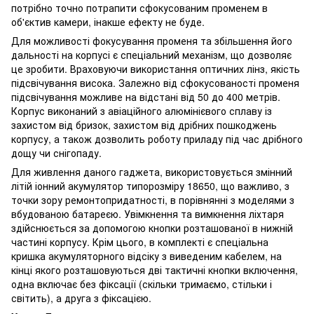
потрібно точно потрапити сфокусованим променем в
об'єктив камери, інакше ефекту не буде.
Для можливості фокусування променя та збільшення його
дальності на корпусі є спеціальний механізм, що дозволяє
це зробити. Враховуючи використання оптичних лінз, якість
підсвічування висока. Залежно від сфокусованості променя
підсвічування можливе на відстані від 50 до 400 метрів.
Корпус виконаний з авіаційного алюмінієвого сплаву із
захистом від бризок, захистом від дрібних пошкоджень
корпусу, а також дозволить роботу приладу під час дрібного
дощу чи снігопаду.
Для живлення даного гаджета, використовується змінний
літій іонний акумулятор типорозміру 18650, що важливо, з
точки зору ремонтопридатності, в порівнянні з моделями з
вбудованою батареєю. Увімкнення та вимкнення ліхтаря
здійснюється за допомогою кнопки розташованої в нижній
частині корпусу. Крім цього, в комплекті є спеціальна
кришка акумуляторного відсіку з виведеним кабелем, на
кінці якого розташовуються дві тактичні кнопки включення,
одна включає без фіксації (скільки тримаємо, стільки і
світить), а друга з фіксацією.