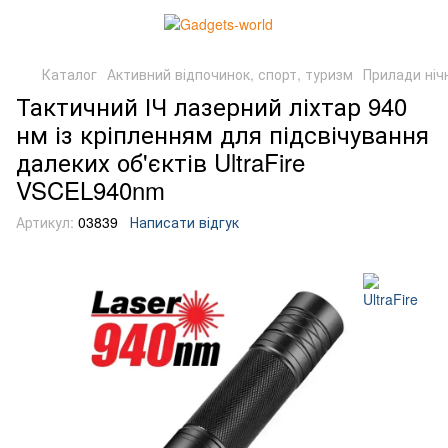
Каталог
Активний відпочинок, спорт, туризм
Прилади ніч
Тактичний ІЧ лазерний ліхтар 940
нм із кріпленням для підсвічування
далеких об'єктів UltraFire
VSCEL940nm
Артикул:
03839
Написати відгук