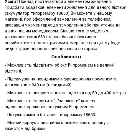
Увага!
Прилад постачається з елементом живлення.
Придбати додаткові елементи живлення для даного ліхтаря
(акумулятор типорозміру 18650) Ви можете у нашому
магазині, при оформленні замовлення за телефоном,
вказавши у коментарях до замовлення або при уточненні
даних нашим менеджером. Більше того, є модель з
довжиною хвилі 850 нм, яка більш ефективно
сприйматиметься матрицями камер, але при цьому буде
видно трохи червоне свічення лінзи ліхтарика.
Особливості
- Можливість підсвітити об'єкт ІЧ променем на великій
відстані.
- Підсвічування невидимим інфрачервоним променем із
довгою хвилі 940 нм (невидимий).
- Можливість використання на відстані від 50 до 400 метрів.
- Можливість "засвітити", "засліпити" камеру
відеоспостереження потужним ІЧ променем.
- Потужна змінна батарея типорозміру 18650.
- Міцний корпус з авіаційного алюмінієвого сплаву із
захистом від бризок.