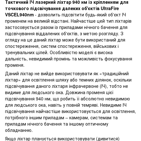
Тактичний ІЧ лазерний ліхтар 940 нм із кріпленням для
точкового підсвічування далеких об'єктів UltraFire
VSCEL940nm
- дозволить підсвітити будь-який об'єкт ІЧ
променем на великій відстані. Найчастіше цей тип ліхтарів
застосовується разом із приладами нічного бачення для
підсвічування віддалених об'єктів, з метою розгляду. З
огляду на це даний ліхтар може бути використаний для
спостереження, систем спостереження, військових і
тренувальних цілей. Особливістю моделі є висока
дальність, невидимий промінь та можливість фокусування
променя.
Даний ліхтар не вийде використовувати як «традиційний
ліхтар» для освітлення шляху або темних ділянок, оскільки
підсвічування даного ліхтаря інфрачервоне (ІЧ), тобто не
видиме для людського ока. Довжина променя цієї
підсвічування 940 нм, що робить її абсолютно невидимою
для людського ока, навіть у повній темряві. Невидиме ІЧ
підсвічування найчастіше використовується для освітлення,
потрібного іншим приладам – камерам, системам та
приладам нічного бачення та іншому оптичному
обладнанню.
Якщо ліхтар планується використовувати (дивитися)