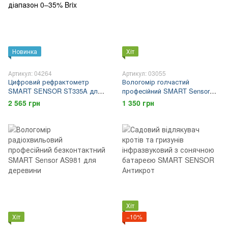
Новинка
Хіт
Артикул: 04264
Артикул: 03055
Цифровий рефрактометр
Вологомір голчастий
SMART SENSOR ST335A для
професійний SMART Sensor
вимірювання вмісту цукру в
AS971 для деревини, паперу
2 565 грн
1 350 грн
соках і напоях, діапазон 0–
35% Brix
Хіт
Хіт
−10%