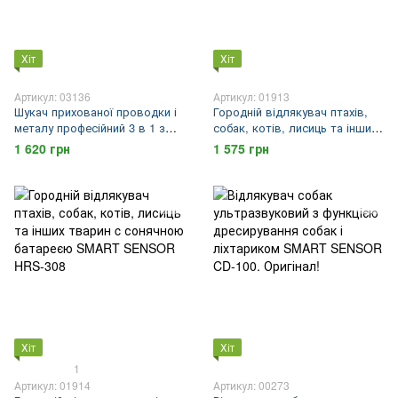
Хіт
Хіт
Артикул: 03136
Артикул: 01913
Шукач прихованої проводки і
Городній відлякувач птахів,
металу професійний 3 в 1 з
собак, котів, лисиць та інших
LCD екраном SMART SENSOR
тварин з сонячною батареєю
1 620 грн
1 575 грн
AR906
SMART SENSOR R-3747
Хіт
Хіт
1
Артикул: 01914
Артикул: 00273