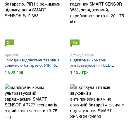
Хіт
Хіт
Артикул: 03335
Артикул: 03346
Городній відлякувач тварин з
Відлякувач комарів
сонячною батареєю, PIR і 5
ультразвуковий - LED
режимами відлякування
годинник SMART SENSOR
1 800 грн
1 125 грн
SMART SENSOR SJZ-688
W33, заряджаємий,
стрибаюча частота 20 - 75 кГц