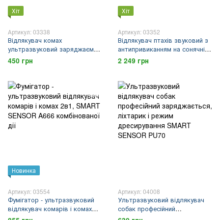
Хіт
Хіт
Артикул: 03338
Артикул: 03352
Відлякувач комах
Відлякувач птахів звуковий з
ультразвуковий заряджаємий
антипривиканням на сонячній
SMART SENSOR AR777
батареї + фізичне
450 грн
2 249 грн
технологія стрибаючої
відлякування SMART SENSOR
частоти 13-75 кГц
CR500
Новинка
Артикул: 03554
Артикул: 04008
Фумігатор - ультразвуковий
Ультразвуковий відлякувач
відлякувач комарів і комах
собак професійний
2в1, SMART SENSOR A666
заряджається, ліхтарик і