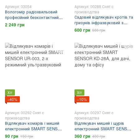
Артикул: 03054
Артикул: 00288 Снят с
Вологомір радіохвильовий
производства
Садовий відлякувач кротів та
професійний безконтактний
гризунів інфразвуковий з
SMART Sensor AS981 для
2 249 грн
сонячною батареєю SMART
деревини
600 грн
666 грн
SENSOR Антикрот
Хіт
Хіт
−40%
−10%
Артикул: 00292 Снят с
Артикул: 00297 Снят с
производства
производства
Відлякувач комарів і мишей
Відлякувач мишей і щурів
електронний SMART SENSOR
електронний SMART SENSOR
UR-003, 2-х режимний
KD-28A, для дачі, дому та
90 грн
360 грн
150 грн
400 грн