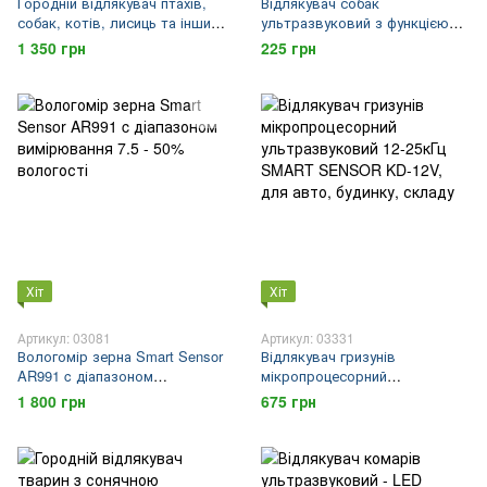
Городній відлякувач птахів,
Відлякувач собак
собак, котів, лисиць та інших
ультразвуковий з функцією
тварин c сонячною батареєю
дресирування собак і
1 350 грн
225 грн
SMART SENSOR HRS-308
ліхтариком SMART SENSOR
CD-100. Оригінал!
Хіт
Хіт
Артикул: 03081
Артикул: 03331
Вологомір зерна Smart Sensor
Відлякувач гризунів
AR991 c діапазоном
мікропроцесорний
вимірювання 7.5 - 50%
ультразвуковий 12-25кГц
1 800 грн
675 грн
вологості
SMART SENSOR KD-12V, для
авто, будинку, складу