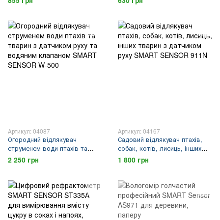
855 грн
630 грн
комбінованої дії
режим дресирування SMART
SENSOR PU70
Артикул: 04087
Артикул: 04167
Огородний відлякувач
Садовий відлякувач птахів,
струменем води птахів та
собак, котів, лисиць, інших
тварин з датчиком руху та
тварин з датчиком руху
2 250 грн
1 800 грн
водяним клапаном SMART
SMART SENSOR 911N
SENSOR W-500