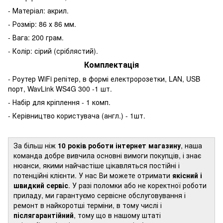
- Матеріал: акрил.
- Розмір: 86 х 86 мм.
- Вага: 200 грам.
- Колір: сірий (сріблястий).
Комплектація
- Роутер WiFi репітер, в формі електророзетки, LAN, USB
порт, WavLink WS4G 300 -1 шт.
- Набір для кріплення - 1 комп.
- Керівництво користувача (англ.) - 1шт.
За більш ніж
10 років роботи інтернет магазину
, наша
команда добре вивчила основні вимоги покупців, і знає
нюанси, якими найчастіше цікавляться постійні і
потенційні клієнти. У нас Ви можете отримати
якісний і
швидкий сервіс
. У разі поломки або не коректної роботи
приладу, ми гарантуємо сервісне обслуговування і
ремонт в найкоротші терміни, в тому числі і
післягарантійний
, тому що в нашому штаті