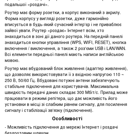
подальшої «роздачі».
Роутер має форму розетки, а корпус виконаний з акрилу.
Форма корпусу у вигляді розетки, дуже гармонійно
вписується в будь-який сучасний інтер'єр і не приваблює
зайвої уваги. Роутер «роздає» Інтернет всім, хто
знаходиться в зоні дії даного роутера. На передній панелі
знаходиться кнопки управління (WPS, WIFI, RESET), кнопка
включення / виключення, а також 2 роз'єми USB і LAN/WAN.
Всі елементи передньої панелі мають написи англійською
мовою.
Роутер має вбудований блок живлення (адаптер живлення),
що дозволяє використовувати її з вхідною напругою 110 ~
250 В, 50/60 Гц. Вбудовані потужні антени забезпечують
стабільне підключення для користувачів. Максимальна
швидкість передачі даних складає 300 Мбіт/с. Прилад може
працювати в режимі репітера, що дає можливість його
установки в місці зі слабким рівнем сигналу, для посилення
сигналу і стабілізації зв'язку (підключення).
Особливості
- Можливість підключення до мережі Інтернет і роздачі
бездротовим шляхом.