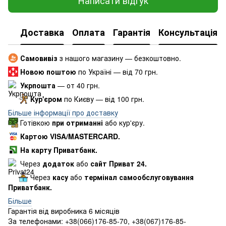
Написати відгук
Доставка
Оплата
Гарантія
Консультація
Самовивіз
з нашого магазину — безкоштовно.
Новою поштою
по Україні — від 70 грн.
Укрпошта
— от 40 грн.
Кур'єром
по Києву — від 100 грн.
Більше інформації про доставку
Готівкою
при отриманні
або кур'єру.
Картою VISA/MASTERCARD.
На карту Приватбанк.
Через
додаток
або
сайт Приват 24.
Через
касу
або
термінал самообслуговування
Приватбанк.
Більше
Гарантія від виробника 6 місяців
За телефонами: +38(066)176-85-70, +38(067)176-85-