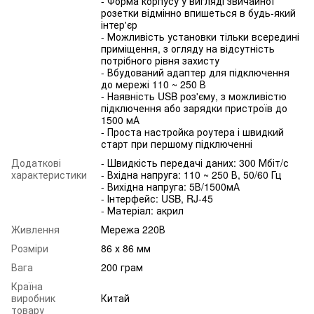
- Форма корпусу у вигляді звичайної
розетки відмінно впишеться в будь-який
інтер'єр
- Можливість установки тільки всередині
приміщення, з огляду на відсутність
потрібного рівня захисту
- Вбудований адаптер для підключення
до мережі 110 ~ 250 В
- Наявність USB роз'єму, з можливістю
підключення або зарядки пристроїв до
1500 мА
- Проста настройка роутера і швидкий
старт при першому підключенні
Додаткові
- Швидкість передачі даних: 300 Мбіт/с
характеристики
- Вхідна напруга: 110 ~ 250 В, 50/60 Гц
- Вихідна напруга: 5В/1500мА
- Інтерфейс: USB, RJ-45
- Матеріал: акрил
Живлення
Мережа 220В
Розміри
86 х 86 мм
Вага
200 грам
Країна
виробник
Китай
товару