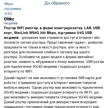
До обраного
Опис
Роутер WiFi репітер, в формі електророзетки, LAN, USB
порт, WavLink WS4G 300 Mbps, підтримка 3/4G USB
модемів
- допоможе вам отримати доступ в Інтернет або
посилити сигнал роутера. Представлений гаджет, дозволяє
працювати не тільки в якості роутера, але і в якості
репітера для посилення слабкого сигналу від іншого
роутера. Особливістю даної моделі є форма звичайної
розетки, наявність вбудованого блоку живлення, USB роз'єм
для підключення 3G/4G модемів і подальшої роздачі
інтернету по WiFi.
Даний гаджет не має можливості установки SIM карти для
роботи і отримання доступу в Інтернет використовуючи
мобільні мережі. Однак роутер має можливість підключення
3G/4G модемів і подальшої роздачі Інтернету по Wi-Fi, що
дає можливість використовувати спеціальні 3G/4G модеми.
Даний роутер призначений для використання всередині
приміщення і підтримує пряме підключення Інтернету для