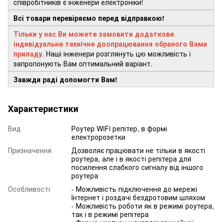
співробітників є інженери електроніки!
Всі товари перевіряємо перед відправкою!
Тільки у нас Ви можете замовити додаткове
індивідуальне технічне доопрацювання обраного Вами
приладу.
Наші інженери розглянуть цю можливість і
запропонують Вам оптимальний варіант.
Завжди раді допомогти Вам!
Характеристики
Вид
Роутер WiFi репітер, в формі
електророзетки
Призначення
Дозволяє працювати не тільки в якості
роутера, але і в якості репітера для
посилення слабкого сигналу від іншого
роутера
Особливості
- Можливість підключення до мережі
Інтернет і роздачі бездротовим шляхом
- Можливість роботи як в режимі роутера,
так і в режимі репітера