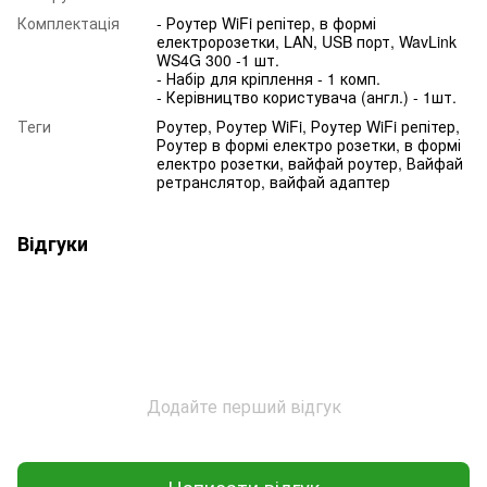
Комплектація
- Роутер WiFi репітер, в формі
електророзетки, LAN, USB порт, WavLink
WS4G 300 -1 шт.
- Набір для кріплення - 1 комп.
- Керівництво користувача (англ.) - 1шт.
Теги
Роутер, Роутер WiFi, Роутер WiFi репітер,
Роутер в формі електро розетки, в формі
електро розетки, вайфай роутер, Вайфай
ретранслятор, вайфай адаптер
Відгуки
Додайте перший відгук