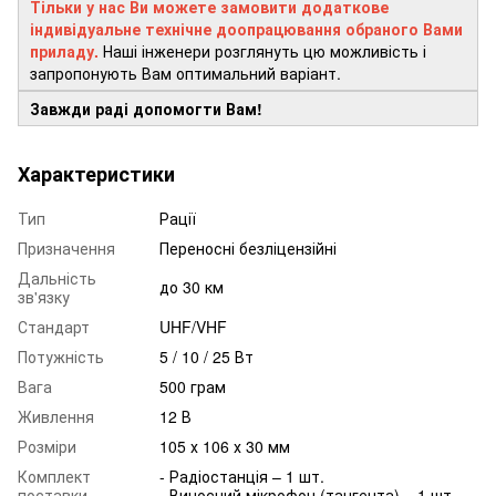
Тільки у нас Ви можете замовити додаткове
індивідуальне технічне доопрацювання обраного Вами
приладу.
Наші інженери розглянуть цю можливість і
запропонують Вам оптимальний варіант.
Завжди раді допомогти Вам!
Характеристики
Тип
Рації
Призначення
Переносні безліцензійні
Дальність
до 30 км
зв'язку
Стандарт
UHF/VHF
Потужність
5 / 10 / 25 Вт
Вага
500 грам
Живлення
12 В
Розміри
105 х 106 х 30 мм
Комплект
- Радіостанція – 1 шт.
поставки
- Виносний мікрофон (тангента) – 1 шт.