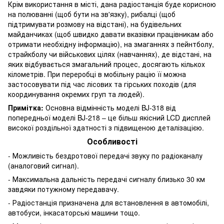
Крім використання в місті, дана радіостанція буде корисною
на полюванні (щоб бути на зв'язку), рибалці (щоб
підтримувати розмову на відстані), на будівельних
майданчиках (щоб швидко давати вказівки працівникам або
отримати необхідну інформацію), на змаганнях з пейнтболу,
страйкболу чи військових цілях (навчаннях), де відстані, на
яких відбувається змагальний процес, досягають кількох
кілометрів. При переробці в мобільну рацію її можна
застосовувати під час лісових та гірських походів (для
координування окремих груп та людей).
Примітка:
Основна відмінність моделі BJ-318 від
попередньої моделі BJ-218 – це більш якісний LCD дисплей
високої роздільної здатності з підвищеною деталізацією.
Особливості
- Можливість бездротової передачі звуку по радіоканалу
(аналоговий сигнал).
- Максимальна дальність передачі сигналу близько 30 км
завдяки потужному передавачу.
- Радіостанція призначена для встановлення в автомобілі,
автобуси, інкасаторські машини тощо.