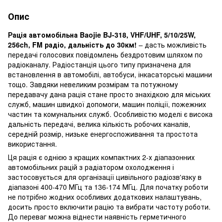
Опис
Рація автомобільна Baojie BJ-318, VHF/UHF, 5/10/25W,
256ch, FM радіо, дальність до 30км!
– дасть можливість
передачі голосових повідомлень бездротовим шляхом по
радіоканалу. Радіостанція цього типу призначена для
встановлення в автомобілі, автобуси, інкасаторські машини
тощо. Завдяки невеликим розмірам та потужному
передавачу дана рація стане просто знахідкою для міських
служб, машин швидкої допомоги, машин поліції, пожежних
частин та комунальних служб. Особливістю моделі є висока
дальність передачі, велика кількість робочих каналів,
середній розмір, низьке енергоспоживання та простота
використання.
Ця рація є однією з кращих компактних 2-х діапазонних
автомобільних рацій з радіатором охолодження і
застосовується для організації цивільного радіозв'язку в
діапазоні 400-470 МГц та 136-174 МГц. Для початку роботи
не потрібно жодних особливих додаткових налаштувань,
досить просто включити рацію та вибрати частоту роботи.
До переваг можна віднести наявність герметичного