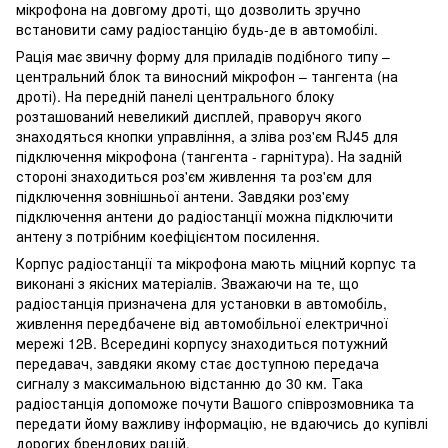
мікрофона на довгому дроті, що дозволить зручно
встановити саму радіостанцію будь-де в автомобілі.
Рація має звичну форму для приладів подібного типу –
центральний блок та виносний мікрофон – тангента (на
дроті). На передній панелі центрального блоку
розташований невеликий дисплей, праворуч якого
знаходяться кнопки управління, а зліва роз'єм RJ45 для
підключення мікрофона (тангента - гарнітура). На задній
стороні знаходиться роз'єм живлення та роз'єм для
підключення зовнішньої антени. Завдяки роз'єму
підключення антени до радіостанції можна підключити
антену з потрібним коефіцієнтом посилення.
Корпус радіостанції та мікрофона мають міцний корпус та
виконані з якісних матеріалів. Зважаючи на те, що
радіостанція призначена для установки в автомобіль,
живлення передбачене від автомобільної електричної
мережі 12В. Всередині корпусу знаходиться потужний
передавач, завдяки якому стає доступною передача
сигналу з максимальною відстанню до 30 км. Така
радіостанція допоможе почути Вашого співрозмовника та
передати йому важливу інформацію, не вдаючись до купівлі
дорогих брендових рацій.