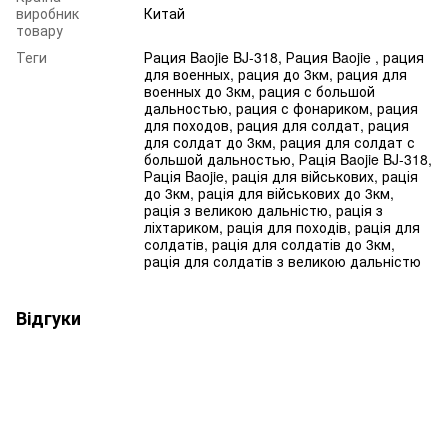
виробник
Китай
товару
Теги
Рация Baojie BJ-318, Рация Baojie , рация
для военных, рация до 3км, рация для
военных до 3км, рация с большой
дальностью, рация с фонариком, рация
для походов, рация для солдат, рация
для солдат до 3км, рация для солдат с
большой дальностью, Рація Baojie BJ-318,
Рація Baojie, рація для військових, рація
до 3км, рація для військових до 3км,
рація з великою дальністю, рація з
ліхтариком, рація для походів, рація для
солдатів, рація для солдатів до 3км,
рація для солдатів з великою дальністю
Відгуки