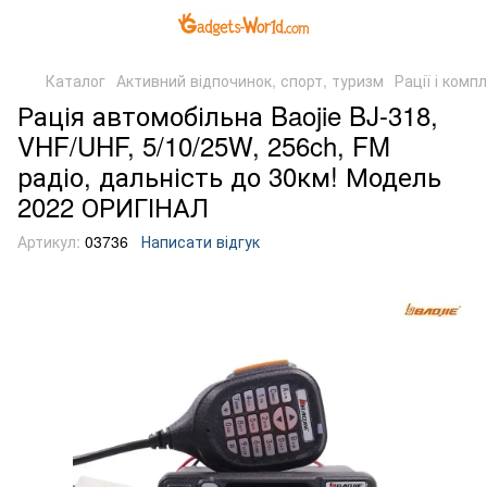
Каталог
Активний відпочинок, спорт, туризм
Рації і комп
Рація автомобільна Baojie BJ-318,
VHF/UHF, 5/10/25W, 256ch, FM
радіо, дальність до 30км! Модель
2022 ОРИГІНАЛ
Артикул:
03736
Написати відгук