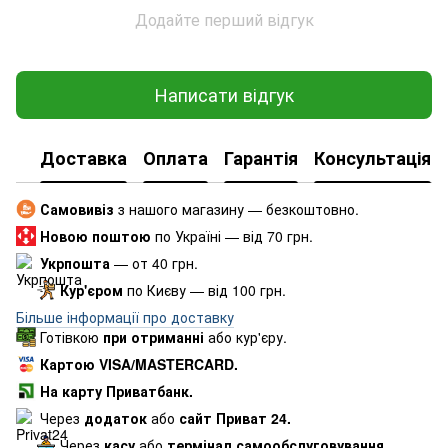
Додайте перший відгук
Написати відгук
Доставка
Оплата
Гарантія
Консультація
Самовивіз
з нашого магазину — безкоштовно.
Новою поштою
по Україні — від 70 грн.
Укрпошта
— от 40 грн.
Кур'єром
по Києву — від 100 грн.
Більше інформації про доставку
Готівкою
при отриманні
або кур'єру.
Картою VISA/MASTERCARD.
На карту Приватбанк.
Через
додаток
або
сайт Приват 24.
Через
касу
або
термінал самообслуговування