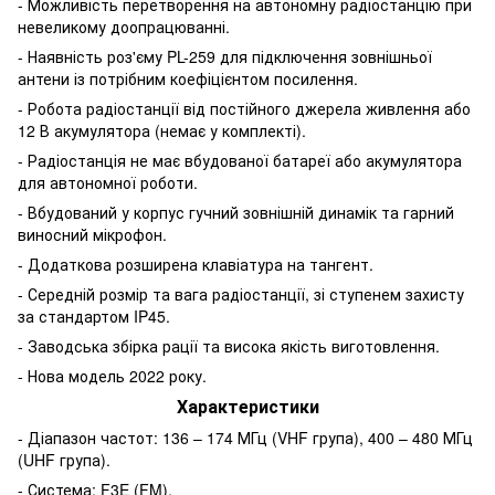
- Можливість перетворення на автономну радіостанцію при
невеликому доопрацюванні.
- Наявність роз'єму PL-259 для підключення зовнішньої
антени із потрібним коефіцієнтом посилення.
- Робота радіостанції від постійного джерела живлення або
12 В акумулятора (немає у комплекті).
- Радіостанція не має вбудованої батареї або акумулятора
для автономної роботи.
- Вбудований у корпус гучний зовнішній динамік та гарний
виносний мікрофон.
- Додаткова розширена клавіатура на тангент.
- Середній розмір та вага радіостанції, зі ступенем захисту
за стандартом IP45.
- Заводська збірка рації та висока якість виготовлення.
- Нова модель 2022 року.
Характеристики
- Діапазон частот: 136 – 174 МГц (VHF група), 400 – 480 МГц
(UHF група).
- Система: F3E (FM).