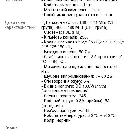
- Кабель живлення – 1 шт.
- Монтажний комплект – 1 шт.
- Посібник користувача (англ.) – 1 шт.
Додаткові
- Діапазон частот: 136 – 174 МГц (VHF
характеристики
група), 400 – 480 МГц (UHF група).
- Система: F3E (FM).
- Кількість каналів: 256.
- Крок сітки частот: 2,5 / 5 / 6,25 / 10 / 12,5
/ 15 / 25 / 50 кГц.
- Імпеданс антени: 50 Ом.
- Стабільність частоти: ±2,5 ppm (при -10
°C ~ +60 °C).
- Максимальне відхилення частоти: ±5
кГц.
- Шумове випромінювання: <=-60 дБ.
- Спотворення звуку: 5%.
- Вхідна напруга: DC 13.8V(±15%)
(негативне заземлення).
- Ступінь захисту: IP45.
- Робочий струм: 0,3А (прийом), 5А
(передача).
- Роз'єм гарнітури: RJ-45.
- Робоча температура: -20 °С ~ +60 °С.
- Колір: чорний.
Країна