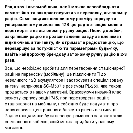
Рація хоч і автомобільна, але її можна переобладнати
самостійно та використовувати як переносну, автономну
рацію. Саме завдяки невеликому розміру корпусу та
універсальному живленню 12В цю радіостанцію можна
перетворити на автономну ручну рацію. Після доробки,
закріпивши рацію на розвантаженні ззаду за плечима і
підключивши тангенту, Ви отримаєте радіостанцію, що
перевершує за потужністю та параметрами будь-яку,
навіть найдорожчу брендову автономну ручну рацію в 2-3
рази.
Все, що необхідно зробити для перетворення стаціонарної
рації на переносну (мобільну), це підключити її до
невеликого 12В акумулятора і застосувати спеціалізовану
антену, наприклад SG-M507 з роз'ємом PL-259, яка також
продається в нашому магазині. Враховуючи низький клас
захисту корпусу рації IP45, при перетворенні рації зі
стаціонарної на мобільну, необхідно буде подумати про
вологозахист центрального блоку та рівень вентиляції.
Радіостанція може бути перепрограмована за допомогою
спеціального кабелю, який можна придбати у нашому
магазині.