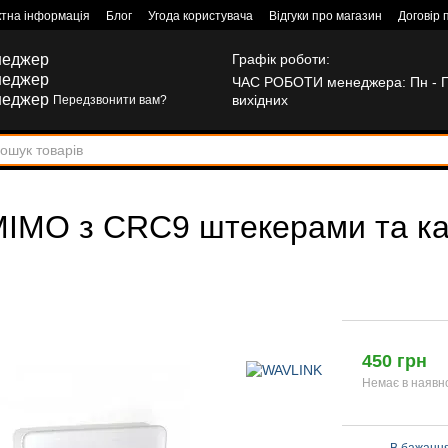
ктна інформація
Блог
Угода користувача
Відгуки про магазин
Договір 
неджер
Графік роботи:
неджер
ЧАС РОБОТИ менеджера: Пн - Пт:
неджер
вихідних
Передзвонити вам?
MIMO з CRC9 штекерами та к
450 грн
Немає в наявн