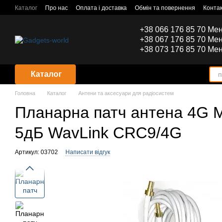
Перейти до основного контенту
Каталог
Про нас
Оплата і доставка
Обмін та повернення
Конта
+38 066 176 85 70 Ме
+38 067 176 85 70 Ме
+38 073 176 85 70 Ме
Каталог
Головна
Каталог
Антени та аксесуари для радіосистем
Планарна патч антена 4G 
5дБ WavLink CRC9/4G
Артикул: 03702
Написати відгук