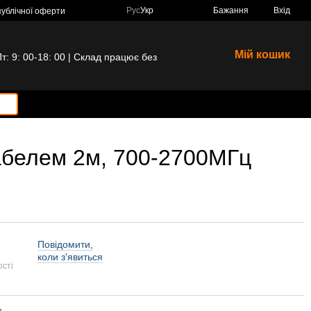
Рус
Укр
Бажання
Вхід
публічної оферти
Мій кошик
 9: 00-18: 00 | Склад працює без
абелем 2м, 700-2700МГц
Повідомити,
коли з'явиться
ості