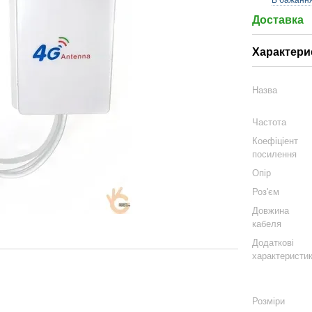
В бажанн
Доставка
Характери
Назва
Частота
Коефіціент
посилення
Опір
Роз'єм
Довжина
кабеля
Додаткові
характеристи
Розміри