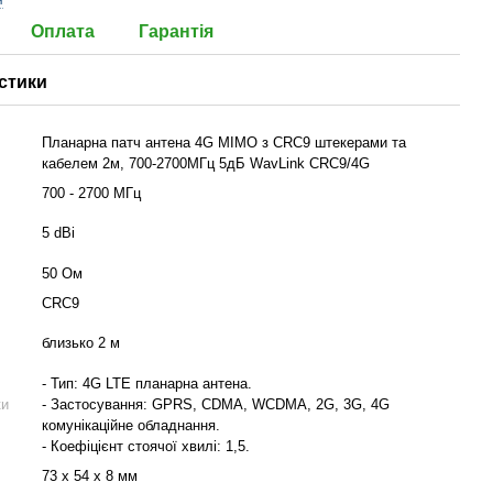
я
Оплата
Гарантія
стики
Планарна патч антена 4G MIMO з CRC9 штекерами та
кабелем 2м, 700-2700МГц 5дБ WavLink CRC9/4G
700 - 2700 МГц
5 dBi
50 Ом
CRC9
близько 2 м
- Тип: 4G LTE планарна антена.
ки
- Застосування: GPRS, CDMA, WCDMA, 2G, 3G, 4G
комунікаційне обладнання.
- Коефіцієнт стоячої хвилі: 1,5.
73 х 54 х 8 мм