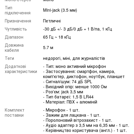
Тип
Mini-jack (3.5 мм)
підключення
Призначення
Петличні
Чутливість
-30 дБ +/- 3 дБ/0 дБ = 1 В/па, 1 кГц
Діапазон
65 Гц ~ 18 кГц
Довжина
5.7 м
кабеля
Теги
недорогі, міні, для журналістів
Додаткові
- Тип: моно активний мікрофон
характеристики
- Застосування: смартфон, камера,
комп'ютер, диктофон, ноутбук, планшет
- Сигнал/шум: 74 дБ SPL
- Вихідний опір: менше 1000 Ом
- Роз'єм: jack 3,5 мм
- Тип батареї: 1,5 В LR44
- Матеріал: ПВХ + алюміній
Комплект
- Мікрофон - 1 шт.
поставки
- Зажим для лацкана - 1 шт.
- Поролоновий вітрозахист - 1 шт.
- Аудіо адаптер з 3,5 мм на 6,35 мм - 1 шт.
- Керівництво користувача (англ.) - 1 шт.