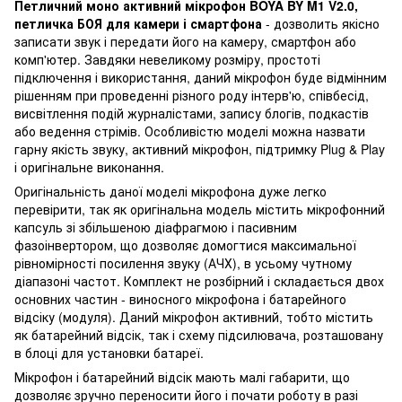
Петличний моно активний мікрофон BOYA BY M1 V2.0,
петличка БОЯ для камери і смартфона
- дозволить якісно
записати звук і передати його на камеру, смартфон або
комп'ютер. Завдяки невеликому розміру, простоті
підключення і використання, даний мікрофон буде відмінним
рішенням при проведенні різного роду інтерв'ю, співбесід,
висвітлення подій журналістами, запису блогів, подкастів
або ведення стрімів. Особливістю моделі можна назвати
гарну якість звуку, активний мікрофон, підтримку Plug & Play
і оригінальне виконання.
Оригінальність даної моделі мікрофона дуже легко
перевірити, так як оригінальна модель містить мікрофонний
капсуль зі збільшеною діафрагмою і пасивним
фазоінвертором, що дозволяє домогтися максимальної
рівномірності посилення звуку (АЧХ), в усьому чутному
діапазоні частот. Комплект не розбірний і складається двох
основних частин - виносного мікрофона і батарейного
відсіку (модуля). Даний мікрофон активний, тобто містить
як батарейний відсік, так і схему підсилювача, розташовану
в блоці для установки батареї.
Мікрофон і батарейний відсік мають малі габарити, що
дозволяє зручно переносити його і почати роботу в разі