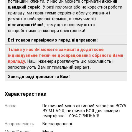
потенційні клієнти. У нас Ви можете отримати
якісний і
швидкий сервіс
. У разі поломки або не коректної роботи
приладу, ми гарантуємо сервісне обслуговування і
ремонт в найкоротші терміни, в тому числі і
післягарантійний
, тому що в нашому штаті
співробітників є інженери електроніки!
Всі товари перевіряємо перед відправкою!
Тільки у нас Ви можете замовити додаткове
індивідуальне технічне доопрацювання обраного Вами
приладу.
Наші інженери розглянуть цю можливість і
запропонують Вам оптимальний варіант.
Завжди раді допомогти Вам!
Характеристики
Назва
Петличний моно активний мікрофон BOYA
BY M1 V2.0, петличка БОЯ для камери і
смартфона. 100% ОРИГІНАЛ!
Направленість
Всенаправлені
Моно/Стерео
Моно