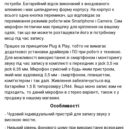
потреби. Батарейний відсік виконаний з анодованого
алюмінію і має циліндричну форму корпусу. На корпусі є
всього одна кнопка перемикач, що відповідає за
перемикання режимів роботи між Smartphone і Camera. Сам
мікрофон петлички має прищіпку для кріплення на вашому
одязі, так що ви можете розташувати його в потрібному
місці під час запису.
Працює за принципом Plug & Play, тобто не вимагає
додаткової установки драйверів і ПО при роботі з технікою.
Для можливості використання зі смартфоном і моніторингу
звуку під час запису в комплекті є перехідник з jack 3,5 на
jack 6,35 мм. Мікрофон сумісний з будь-яким пристроєм,
який має аудіовихід 3,5 мм - смартфоном, планшетом,
комп'ютером і так далі. Живлення забезпечується від
батарейки 1,5 В типорозміру LR44. Якщо моно запис вам не
підходить, то даний мікрофон в стерео варіанті, також є у
продажу в нашому магазині.
Особливості
- Чудовий індивідуальний пристрій для запису звуку з
високою якістю.
- Низький рівень фонового шуму при використанні всередині