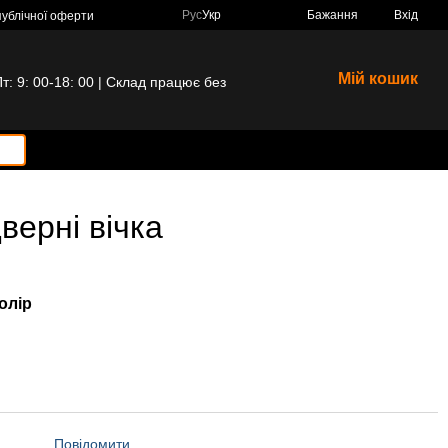
Рус
Укр
Бажання
Вхід
публічної оферти
Мій кошик
 9: 00-18: 00 | Склад працює без
ерні вічка
олір
Повідомити,