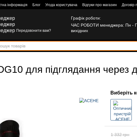
ктна інформація
Блог
Угода користувача
Відгуки про магазин
Договір 
неджер
Графік роботи:
неджер
ЧАС РОБОТИ менеджера: Пн - Пт:
неджер
вихідних
Передзвонити вам?
G10 для підглядання через дв
Виберіть к
1 332 грн