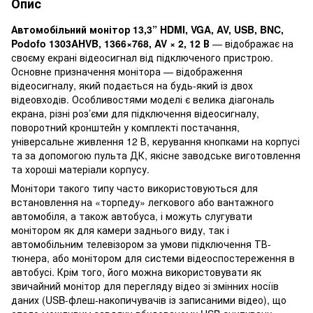
Опис
Автомобільний монітор 13,3” HDMI, VGA, AV, USB, BNC,
Podofo 1303AHVB, 1366×768, AV × 2, 12 В
— відображає на
своєму екрані відеосигнал від підключеного пристрою.
Основне призначення монітора — відображення
відеосигналу, який подається на будь-який із двох
відеовходів. Особливостями моделі є велика діагональ
екрана, різні роз’єми для підключення відеосигналу,
поворотний кронштейн у комплекті постачання,
універсальне живлення 12 В, керування кнопками на корпусі
та за допомогою пульта ДК, якісне заводське виготовлення
та хороші матеріали корпусу.
Монітори такого типу часто використовуються для
встановлення на «торпеду» легкового або вантажного
автомобіля, а також автобуса, і можуть слугувати
монітором як для камери заднього виду, так і
автомобільним телевізором за умови підключення ТВ-
тюнера, або монітором для системи відеоспостереження в
автобусі. Крім того, його можна використовувати як
звичайний монітор для перегляду відео зі змінних носіїв
даних (USB-флеш-накопичувачів із записаними відео), що