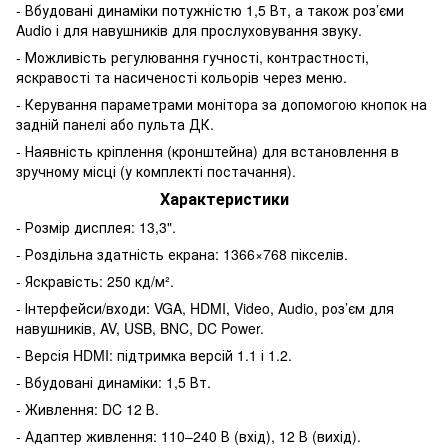
- Вбудовані динаміки потужністю 1,5 Вт, а також роз’єми
Audio і для навушників для прослуховування звуку.
- Можливість регулювання гучності, контрастності,
яскравості та насиченості кольорів через меню.
- Керування параметрами монітора за допомогою кнопок на
задній панелі або пульта ДК.
- Наявність кріплення (кронштейна) для встановлення в
зручному місці (у комплекті постачання).
Характеристики
- Розмір дисплея: 13,3".
- Роздільна здатність екрана: 1366×768 пікселів.
- Яскравість: 250 кд/м².
- Інтерфейси/входи: VGA, HDMI, Video, Audio, роз’єм для
навушників, AV, USB, BNC, DC Power.
- Версія HDMI: підтримка версій 1.1 і 1.2.
- Вбудовані динаміки: 1,5 Вт.
- Живлення: DC 12 В.
- Адаптер живлення: 110–240 В (вхід), 12 В (вихід).