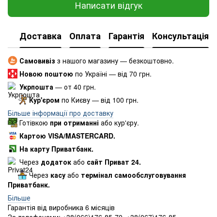
Написати відгук
Доставка
Оплата
Гарантія
Консультація
Самовивіз
з нашого магазину — безкоштовно.
Новою поштою
по Україні — від 70 грн.
Укрпошта
— от 40 грн.
Кур'єром
по Києву — від 100 грн.
Більше інформації про доставку
Готівкою
при отриманні
або кур'єру.
Картою VISA/MASTERCARD.
На карту Приватбанк.
Через
додаток
або
сайт Приват 24.
Через
касу
або
термінал самообслуговування
Приватбанк.
Більше
Гарантія від виробника 6 місяців
За телефонами: +38(066)176-85-70, +38(067)176-85-