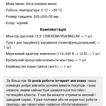
- Мова меню: багатомовне меню.
- Робоча температура: 0 °C ~ +55 °C.
- Розмір/товщина: 320×205×35 мм.
- Колір: чорний.
Комплектація
- Монітор-дисплей 13.3" USB/HDMI/VGA/BNC/AV — 1 шт.
- Пульт дистанційного керування (повнофункціональний) —
1 шт.
- Мережевий адаптер живлення (110–240 В → 12 В) — 1 шт.
- Кріпильний кронштейн/елементи монтажу — 1 шт.
- Керівництво користувача (англ.) — 1 шт.
За більш ніж
10 років роботи інтернет магазину
, наша
команда добре вивчила основні вимоги покупців, і знає
нюанси, якими найчастіше цікавляться постійні і
потенційні клієнти. У нас Ви можете отримати якісний і
швидкий сервіс. У разі поломки або не коректної роботи
приладу, ми гарантуємо сервісне обслуговування і