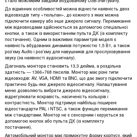
стало можливим завдяки вбудованому USB-зчитувачу.
До відмінних особливостей можна віднести наявність двох
відеовходів типу «тюльпан», до кожного з яких можна
підключити камеру або інше джерело сигналу. Перемикання
між відеовходами здійснюється за допомогою спеціальної
кнопки, а також із використанням пульта ДК (із комплекту
постачання). Одним із важливих параметрів моделі є
наявність вбудованих динаміків потужністю 1,5 Вт, а також
роз’єму Audio і роз’єму для навушників для прослуховування
звуку (за наявності аудіосигналу).
Діагональ монітора становить 13,3 дюйма, а роздільна
здатність — 1366×768 пікселів. Монітор має різні типи
відеовходів: AV, VGA, HDMI та BNC, що дає змогу підключити
практично будь-яке джерело відеосигналу. Налаштування
меню дозволяють вибрати джерело відеосигналу,
відрегулювати яскравість, насиченість кольорів і
контрастність. Монітор підтримує найбільш поширені
відеостандарти PAL і NTSC, а також функцію перемикання
між стандартами. Монітор не є сенсорним і керується за
допомогою кнопок або пульта ДК (із комплекту
постачання).
Автомобільний монітор має прямокутну форму корпусу, який