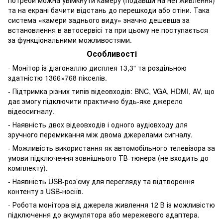
та на екрані бачити відстань до перешкоди або стіни. Така
система «камери заднього виду» значно дешевша за
встановлення в автосервісі та при цьому не поступається
за функціональними можливостями.
Особливості
- Монітор із діагоналлю дисплея 13,3" та роздільною
здатністю 1366×768 пікселів.
- Підтримка різних типів відеовходів: BNC, VGA, HDMI, AV, що
дає змогу підключити практично будь-яке джерело
відеосигналу.
- Наявність двох відеовходів і одного аудіовходу для
зручного перемикання між двома джерелами сигналу.
- Можливість використання як автомобільного телевізора за
умови підключення зовнішнього ТВ-тюнера (не входить до
комплекту).
- Наявність USB-роз’єму для перегляду та відтворення
контенту з USB-носіїв.
- Робота монітора від джерела живлення 12 В із можливістю
підключення до акумулятора або мережевого адаптера.