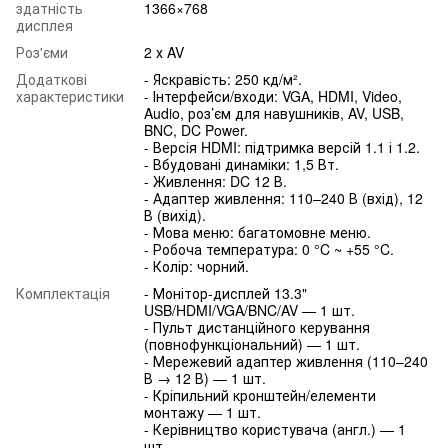
здатність
1366×768
дисплея
Роз'єми
2 х AV
Додаткові
- Яскравість: 250 кд/м².
характеристики
- Інтерфейси/входи: VGA, HDMI, Video,
Audio, роз’єм для навушників, AV, USB,
BNC, DC Power.
- Версія HDMI: підтримка версій 1.1 і 1.2.
- Вбудовані динаміки: 1,5 Вт.
- Живлення: DC 12 В.
- Адаптер живлення: 110–240 В (вхід), 12
В (вихід).
- Мова меню: багатомовне меню.
- Робоча температура: 0 °C ~ +55 °C.
- Колір: чорний.
Комплектація
- Монітор-дисплей 13.3"
USB/HDMI/VGA/BNC/AV — 1 шт.
- Пульт дистанційного керування
(повнофункціональний) — 1 шт.
- Мережевий адаптер живлення (110–240
В → 12 В) — 1 шт.
- Кріпильний кронштейн/елементи
монтажу — 1 шт.
- Керівництво користувача (англ.) — 1
шт.