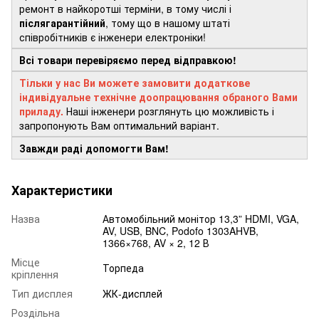
ремонт в найкоротші терміни, в тому числі і
післягарантійний
, тому що в нашому штаті
співробітників є інженери електроніки!
Всі товари перевіряємо перед відправкою!
Тільки у нас Ви можете замовити додаткове
індивідуальне технічне доопрацювання обраного Вами
приладу.
Наші інженери розглянуть цю можливість і
запропонують Вам оптимальний варіант.
Завжди раді допомогти Вам!
Характеристики
Назва
Автомобільний монітор 13,3” HDMI, VGA,
AV, USB, BNC, Podofo 1303AHVB,
1366×768, AV × 2, 12 В
Місце
Торпеда
кріплення
Тип дисплея
ЖК-дисплей
Роздільна