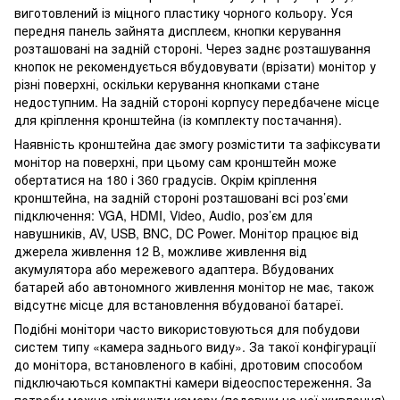
виготовлений із міцного пластику чорного кольору. Уся
передня панель зайнята дисплеєм, кнопки керування
розташовані на задній стороні. Через заднє розташування
кнопок не рекомендується вбудовувати (врізати) монітор у
різні поверхні, оскільки керування кнопками стане
недоступним. На задній стороні корпусу передбачене місце
для кріплення кронштейна (із комплекту постачання).
Наявність кронштейна дає змогу розмістити та зафіксувати
монітор на поверхні, при цьому сам кронштейн може
обертатися на 180 і 360 градусів. Окрім кріплення
кронштейна, на задній стороні розташовані всі роз’єми
підключення: VGA, HDMI, Video, Audio, роз’єм для
навушників, AV, USB, BNC, DC Power. Монітор працює від
джерела живлення 12 В, можливе живлення від
акумулятора або мережевого адаптера. Вбудованих
батарей або автономного живлення монітор не має, також
відсутнє місце для встановлення вбудованої батареї.
Подібні монітори часто використовуються для побудови
систем типу «камера заднього виду». За такої конфігурації
до монітора, встановленого в кабіні, дротовим способом
підключаються компактні камери відеоспостереження. За
потреби можна увімкнути камеру (подавши на неї живлення)