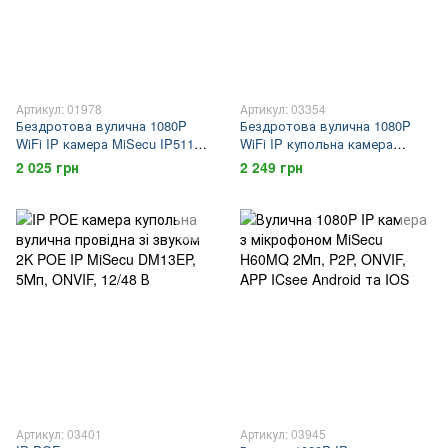
Артикул: 01978
Артикул: 03354
Бездротова вулична 1080P
Бездротова вулична 1080P
WiFi IP камера MiSecu IP511,
WiFi IP купольна камера
2Мп, P2P, ONVIF, SD до 64Гб,
MiSecu DM13, 2Мп, P2P,
2 025 грн
2 249 грн
APP ICsee Android і IOS
ONVIF, SD до 64Гб, APP
Android/IOS
Артикул: 03401
Артикул: 03945