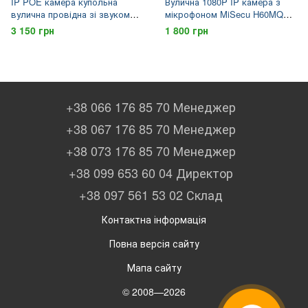
IP POE камера купольна
Вулична 1080P IP камера з
вулична провідна зі звуком
мікрофоном MiSecu H60MQ
2K POE IP MiSecu DM13EP,
2Мп, P2P, ONVIF, APP ICsee
3 150 грн
1 800 грн
5Мп, ONVIF, 12/48 В
Android та IOS
+38 066 176 85 70 Менеджер
+38 067 176 85 70 Менеджер
+38 073 176 85 70 Менеджер
+38 099 653 60 04 Директор
+38 097 561 53 02 Склад
Контактна інформація
Повна версія сайту
Мапа сайту
© 2008—2026