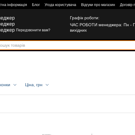
ктна інформація
Блог
Угода користувача
Відгуки про магазин
Договір 
неджер
Графік роботи:
неджер
ЧАС РОБОТИ менеджера: Пн - Пт:
неджер
вихідних
Передзвонити вам?
Іконки
Ціна, грн