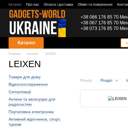
Перейти до основного контенту
Каталог
Про нас
Оплата і доставка
Обмін та повернення
Конта
+38 066 176 85 70 Ме
+38 067 176 85 70 Ме
+38 073 176 85 70 Ме
Каталог
Головна
Каталог
LEIXEN
LEIXEN
Товари для дому
Фільтр
Розділ
Відеоспостереження
Сигналізації
Антени та аксесуари для
радіосистем
Портативна електроніка
Активний відпочинок, спорт,
туризм