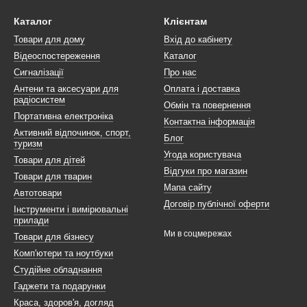
Каталог
Клієнтам
Товари для дому
Вхід до кабінету
Відеоспостереження
Каталог
Сигналізації
Про нас
Антени та аксесуари для
Оплата і доставка
радіосистем
Обмін та повернення
Портативна електроніка
Контактна інформація
Активний відпочинок, спорт,
Блог
туризм
Угода користувача
Товари для дітей
Відгуки про магазин
Товари для тварин
Мапа сайту
Автотовари
Договір публічної оферти
Інструменти і вимірювальні
прилади
Ми в соцмережах
Товари для бізнесу
Комп'ютери та ноутбуки
Студійне обладнання
Гаджети та подарунки
Краса, здоров'я, догляд