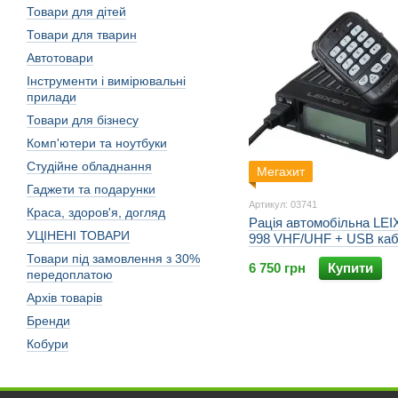
Товари для дітей
Товари для тварин
Автотовари
Інструменти і вимірювальні
прилади
Товари для бізнесу
Комп'ютери та ноутбуки
Студійне обладнання
Мегахит
Гаджети та подарунки
Артикул: 03741
Краса, здоров'я, догляд
Рація автомобільна LE
УЦІНЕНІ ТОВАРИ
998 VHF/UHF + USB каб
5/10/25W, 99ch, FM+20
Товари під замовлення з 30%
6 750 грн
Купити
радіо, до 30км! ОРИГІН
передоплатою
Архів товарів
Бренди
Кобури