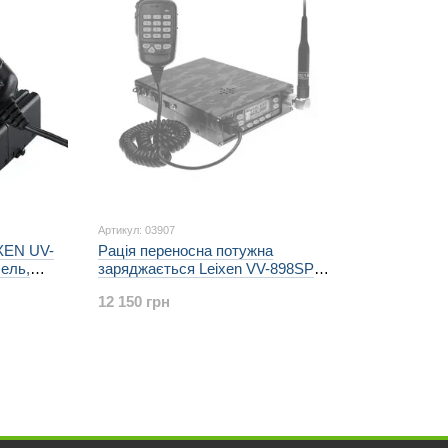
Артикул: 03907
IXEN UV-
Рація переносна потужна
ель,
заряджається Leixen VV-898SP
0-260МГц
камуфляж, 4/10/25W 199ch,
12 150 грн
АЛ
скремблер, FM+200-260МГц радіо