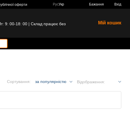
Рус
Укр
Бажання
Вхід
публічної оферти
Мій кошик
 9: 00-18: 00 | Склад працює без
Сортування:
за популярністю
Відображення: