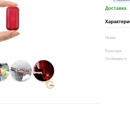
В бажанн
Доставка
Характери
Назва
Категорія
Особливості