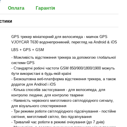
я
Оплата
Гарантія
стики
GPS трекер мініатюрний для велосипеда - маячок GPS
VJOYCAR T630 водонепроникний, перегляд на Android & iOS
LBS + GPS + GSM
- Можливість відстеження трекера за допомогою глобальної
системи GPS
- Стандартні робочі частоти GSM 850/900/1800/1900 можуть
бути використані в будь-якій країні
- Безкоштовна веб-платформа відстеження трекера, а також
додаток для Andriod і iOS
- Кілька способів застосування - для велосипеда, для
контролю людини, для контролю тварини
- Наявність червоного миготливого світлодіодного сигналу,
для візуального спостереження
- Три режими роботи світлодіодного підсвічування - постійне
світіння, миготливий світло, без підсвічування
- Тривалий час роботи в режимі очікування (до 7 днів)