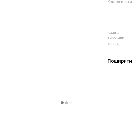
Комплектація
Країна
виробник
товару
Поширити 