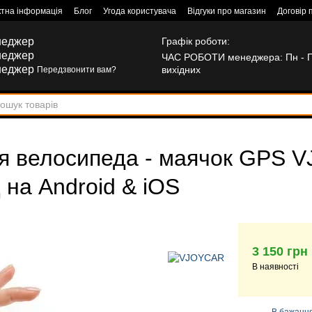
ктна інформація
Блог
Угода користувача
Відгуки про магазин
Договір 
неджер
Графік роботи:
неджер
ЧАС РОБОТИ менеджера: Пн - Пт:
неджер
вихідних
Передзвонити вам?
ля велосипеда - маячок GPS 
 на Android & iOS
3 150 грн
В наявності