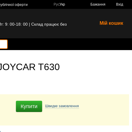
Рус
Укр
Бажання
Вхід
публічної оферти
Мій кошик
 9: 00-18: 00 | Склад працює без
VJOYCAR T630
Купити
Швидке
замовлення