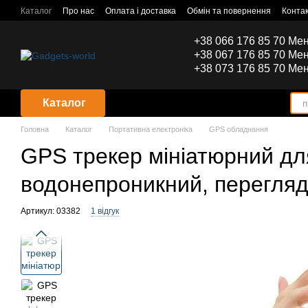
Перейти до основного контенту
Каталог
Про нас
Оплата і доставка
Обмін та повернення
Конта
+38 066 176 85 70 Ме
+38 067 176 85 70 Ме
+38 073 176 85 70 Ме
Каталог
Головна
Каталог
Портативна електроніка
GPS обладнання
GPS трекер мініатюрний д
водонепроникний, перегляд
Артикул: 03382
1 відгук