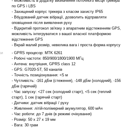
- Можливість в додатку визначення поточного місця трекера
по GPS і LBS
- Захищений корпус трекера з класом захисту IP65
- Вбудований датчик вібрації, дозволить відправляти
оповіщення після виявлення руху
- Відкритий протокол зв'язку з апаратним відстеженням GPS,
можливість інтегруватися з вашої власної платформою
відстеження GPS
- Вкрай малий розмір, невелика вага і проста форма корпусу
ки
- GPRS процесор: MTK 6261
- Робочі частоти: 850/900/1800/1900 МГц
- Антена: внутрішня, GPRS class 12
- GPS: G7020-ST, 50 каналів
- Точність позиціонування: <5 м
- Чутливість: -161 дБм (стеження), -148 дБм (холодний), -156
дБм (гарячий)
- Час запуску: <27 сек (холодний старт), <5 сек (теплий
старт), 1 сек (гарячий старт)
- Датчики: датчик вібрації / руху
- Живлення: літій-полімерний акумулятор, 600 мАч
- Час роботи: до 7 днів (в режимі очікування)
- Розмір: 50 х 27 х 19 мм
- Вага: 30 грам