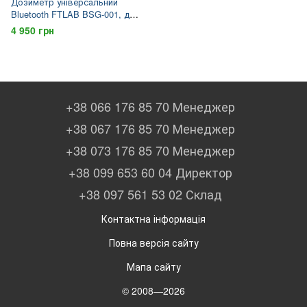
Дозиметр універсальний
Bluetooth FTLAB BSG-001, для
вимірювання Y і X
4 950 грн
радіаційного забруднення і
фону Землі
+38 066 176 85 70 Менеджер
+38 067 176 85 70 Менеджер
+38 073 176 85 70 Менеджер
+38 099 653 60 04 Директор
+38 097 561 53 02 Склад
Контактна інформація
Повна версія сайту
Мапа сайту
© 2008—2026