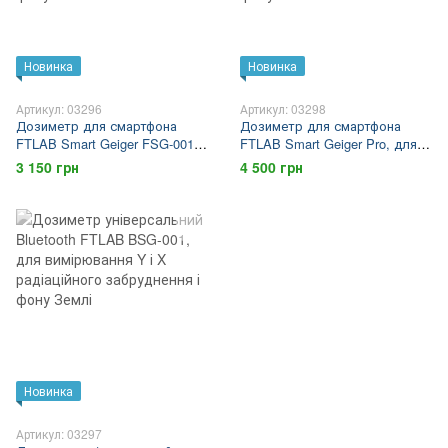
Новинка
Новинка
Артикул: 03296
Артикул: 03298
Дозиметр для смартфона
Дозиметр для смартфона
FTLAB Smart Geiger FSG-001,
FTLAB Smart Geiger Pro, для
для вимірювання Y радіації
вимірювання Y і X
3 150 грн
4 500 грн
предметів без вимірювання
радіаційного забруднення і
фону Землі
фону Землі
Новинка
Артикул: 03297