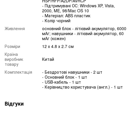
HSP/HFP/A2DP/AVRCP
- Підтримувані ОС: Windows XP, Vista,
2000, ME, 98/Mac OS 10
- Матеріал: ABS пластик
- Колір чорний
Живлення
основний блок - літієвий акумулятор, 6000
мАг; навушники - літієвий акумулятор, 60
мАг (кожен)
Розміри
12 х 4.8 х 2.7 см
Країна
виробник
Китай
товару
Комплектація
- Бездротові навушники - 2 шт
- Основний блок - 1 шт
- USB-кабель - 1 шт
- Керівництво користувача (англ.) - 1 шт
Відгуки