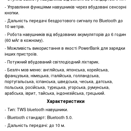
- Управління функціями навушників через вбудовані сенсорні
кнопки.
- Дальність передачі бездротового сигналу по Bluetooth до
10 метрів.
- Робота навушників від вбудованих акумуляторів до 6 годин
(60 мАг в кожному).
- Можливість використання в якості PowerBank для зарядки
інших пристроїв.
- Потужний вбудований світлодіодний ліхтарик.
- Безліч мов меню: англійська, японська, корейська,
французька, німецька, італійська, голландська,
португальська, іспанська, шведська, чеська, датська,
польська, російська, турецька, угорська, румунська,
арабська, іврит, тайська, індонезійська, грецький.
Характеристики
- Тип: TWS bluetooth навушники.
- Bluetooth стандарт: Bluetooth 5.0.
- Дальність передачі: до 10 м.