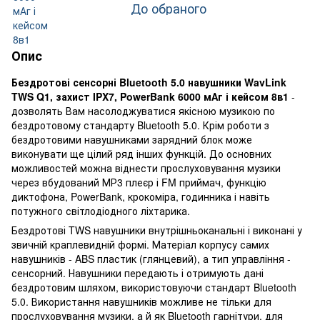
До обраного
Опис
Бездротові сенсорні Bluetooth 5.0 навушники WavLink
TWS Q1, захист IPX7, PowerBank 6000 мАг і кейсом 8в1
-
дозволять Вам насолоджуватися якісною музикою по
бездротовому стандарту Bluetooth 5.0. Крім роботи з
бездротовими навушниками зарядний блок може
виконувати ще цілий ряд інших функцій. До основних
можливостей можна віднести прослуховування музики
через вбудований МР3 плеєр і FM приймач, функцію
диктофона, PowerBank, крокоміра, годинника і навіть
потужного світлодіодного ліхтарика.
Бездротові TWS навушники внутрішньоканальні і виконані у
звичній краплевидній формі. Матеріал корпусу самих
навушників - ABS пластик (глянцевий), а тип управління -
сенсорний. Навушники передають і отримують дані
бездротовим шляхом, використовуючи стандарт Bluetooth
5.0. Використання навушників можливе не тільки для
прослуховування музики, а й як Bluetooth гарнітури, для