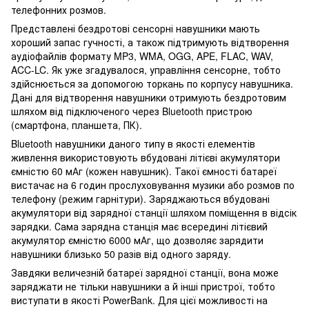
телефонних розмов.
Представлені бездротові сенсорні навушники мають
хороший запас гучності, а також підтримують відтворення
аудіофайлів формату MP3, WMA, OGG, APE, FLAC, WAV,
ACC-LC. Як уже згадувалося, управління сенсорне, тобто
здійснюється за допомогою торкань по корпусу навушника.
Дані для відтворення навушники отримують бездротовим
шляхом від підключеного через Bluetooth пристрою
(смартфона, планшета, ПК).
Bluetooth навушники даного типу в якості елементів
живлення використовують вбудовані літієві акумулятори
ємністю 60 мАг (кожен навушник). Такої ємності батареї
вистачає на 6 годин прослуховування музики або розмов по
телефону (режим гарнітури). Заряджаються вбудовані
акумулятори від зарядної станції шляхом поміщення в відсік
зарядки. Сама зарядна станція має всередині літієвий
акумулятор ємністю 6000 мАг, що дозволяє зарядити
навушники близько 50 разів від одного заряду.
Завдяки величезній батареї зарядної станції, вона може
заряджати не тільки навушники а й інші пристрої, тобто
виступати в якості PowerBank. Для цієї можливості на