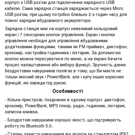
корпусі є USB роз'єм для підключення зарядного USB
кабелю. Сама зарядна станція заряджається через Micro
USB роз'єм, при цьому потрібно близько 2-х годин часу для
повної зарядки вбудованого акумулятора.
Зарядна станція має на корпусі невеликий кольоровий
екран і 7 сенсорних кнопок управління. Екран і кнопки
управління необхідні для управління вбудованими
додатковими функціями, такими як FM приймач, диктофон,
крокомір, настройка годинника і ліхтарик. За допомогою
кнопок можна пересуватися по меню, а на екрані бачити
процес налаштування або вибору функції. Зручність даних
бездротових навушників полягає в тому, що Ви маєте не
тільки якісний звук і PowertBank, але і купу інших корисних
функцій, які завжди під рукою.
Особливості
- Кілька пристроїв, поєднаних в одному корпусі: диктофон,
крокомір, PowerBank, MP3 плеєр, радіо, годинник, ліхтарик,
записна книжка.
- Бездротові навушники хорошої якості, що підтримують
роботу по Bluetooth 5.0.
- Ступінь захисту навушників від вологи за стандартом IPX7.