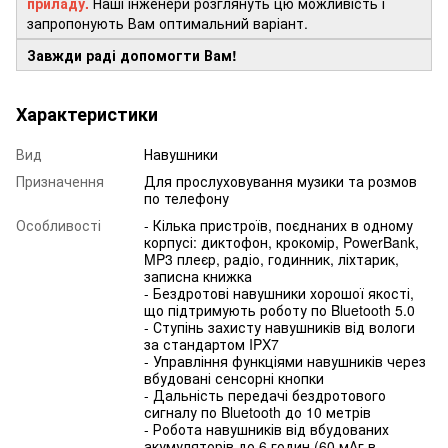
приладу.
Наші інженери розглянуть цю можливість і
запропонують Вам оптимальний варіант.
Завжди раді допомогти Вам!
Характеристики
Вид
Навушники
Призначення
Для прослуховування музики та розмов
по телефону
Особливості
- Кілька пристроїв, поєднаних в одному
корпусі: диктофон, крокомір, PowerBank,
MP3 плеєр, радіо, годинник, ліхтарик,
записна книжка
- Бездротові навушники хорошої якості,
що підтримують роботу по Bluetooth 5.0
- Ступінь захисту навушників від вологи
за стандартом IPX7
- Управління функціями навушників через
вбудовані сенсорні кнопки
- Дальність передачі бездротового
сигналу по Bluetooth до 10 метрів
- Робота навушників від вбудованих
акумуляторів до 6 годин (60 мАг в