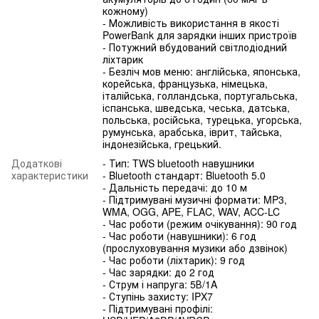
кожному)
- Можливість використання в якості
PowerBank для зарядки інших пристроїв
- Потужний вбудований світлодіодний
ліхтарик
- Безліч мов меню: англійська, японська,
корейська, французька, німецька,
італійська, голландська, португальська,
іспанська, шведська, чеська, датська,
польська, російська, турецька, угорська,
румунська, арабська, іврит, тайська,
індонезійська, грецький.
Додаткові
- Тип: TWS bluetooth навушники
характеристики
- Bluetooth стандарт: Bluetooth 5.0
- Дальність передачі: до 10 м
- Підтримувані музичні формати: MP3,
WMA, OGG, APE, FLAC, WAV, ACC-LC
- Час роботи (режим очікування): 90 год
- Час роботи (навушники): 6 год
(прослуховування музики або дзвінок)
- Час роботи (ліхтарик): 9 год
- Час зарядки: до 2 год
- Струм і напруга: 5В/1A
- Ступінь захисту: IPX7
- Підтримувані профілі: