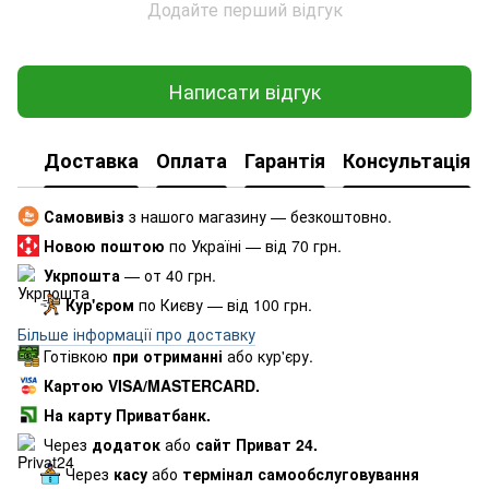
Додайте перший відгук
Написати відгук
Доставка
Оплата
Гарантія
Консультація
Самовивіз
з нашого магазину — безкоштовно.
Новою поштою
по Україні — від 70 грн.
Укрпошта
— от 40 грн.
Кур'єром
по Києву — від 100 грн.
Більше інформації про доставку
Готівкою
при отриманні
або кур'єру.
Картою VISA/MASTERCARD.
На карту Приватбанк.
Через
додаток
або
сайт Приват 24.
Через
касу
або
термінал самообслуговування