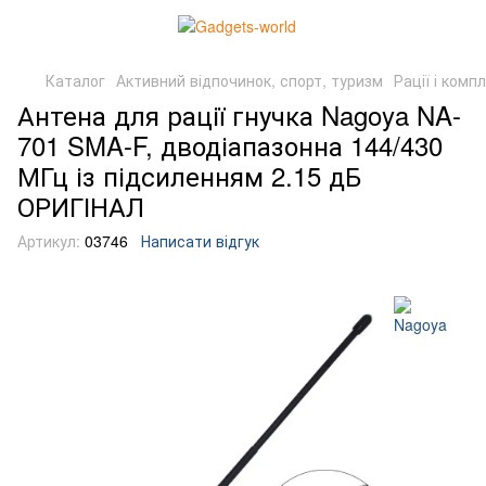
Каталог
Активний відпочинок, спорт, туризм
Рації і комп
Антена для рації гнучка Nagoya NA-
701 SMA-F, дводіапазонна 144/430
МГц із підсиленням 2.15 дБ
ОРИГІНАЛ
Артикул:
03746
Написати відгук