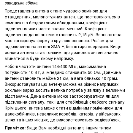
заводська збірка.
Представлена ​​антена стане чудовою заміною для
стандартних, малопотужних антен, що поставляються в
комплекті з бездротовим обладнанням, коефіцієнт
підсилення яких часто значно менший. Коефіцієнт
підсилення даної антени становить 2,15 дБ. Зовні антена
має «штирову» форму з круглою основою. Роз'єм для
підключення на антені SMA-F, без штиря всередині. Вище
основи антена стає тоншим, що дозволяє антені значно
згинатися в будь-якому напрямку.
Робочі частоти антени 144/430 МГц, максимальна
потужність 10 Вт, а імпеданс становить 50 Ом. Довжина
антени становить майже 21 см, а вага близько 40 грам.
Використовувати цю антену можна на різних напрямках,
оскільки зараз досить велика потреба у зв'язку з великими
відстанями. Дана антена може застосовуватися як для
підсилення сигналу, так і для стабілізації слабкого сигналу.
Крім цього, антена може стати відмінним помічником для
далекобійників, невеликих кораблів, катерів, у військових
цілях та інших місцях, де використовується радіозв'язок.
Примітка:
Якщо Вам необхідні антени з іншим типом