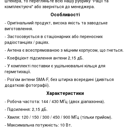
штекера, то перегляньте всю нашу рубрику "Рації та
комплектуючі" або зверніться до менеджера.
Особливості
- Оригінальний продукт, висока якість та заводське
виготовлення.
- Застосовується в стаціонарних або переносних
радіостанціях / раціях.
- Антена є всеспрямованою з міцним корпусом, що гнеться.
- Коефіцієнт підсилення антени 2,15 дБ.
- У комплекті поставки є ущільнювальні кільця для
герметизації.
- Роз’єм антени SMA-F, без штирка всередині (дивіться
додаткові фотографії).
Характеристики
- Робоча частота: 144 / 430 МГц (двох діапазонна).
- Підсилення: 2,15 дБ.
- Хвиля: 120 / 150 / 300 / 450 / 900 МГц (тільки прийом).
- Максимальна потужність: 10 Вт.