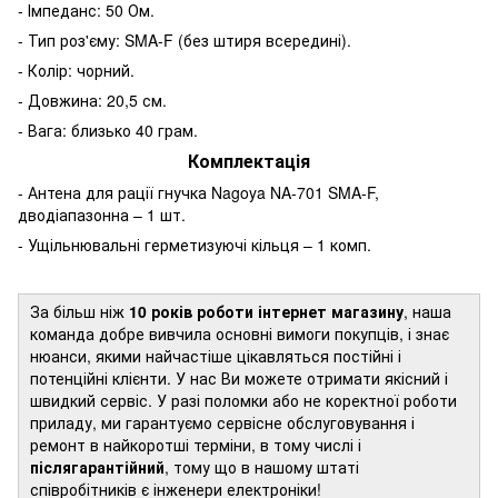
- Імпеданс: 50 Ом.
- Тип роз'єму: SMA-F (без штиря всередині).
- Колір: чорний.
- Довжина: 20,5 см.
- Вага: близько 40 грам.
Комплектація
- Антена для рації гнучка Nagoya NA-701 SMA-F,
дводіапазонна – 1 шт.
- Ущільнювальні герметизуючі кільця – 1 комп.
За більш ніж
10 років роботи інтернет магазину
, наша
команда добре вивчила основні вимоги покупців, і знає
нюанси, якими найчастіше цікавляться постійні і
потенційні клієнти. У нас Ви можете отримати якісний і
швидкий сервіс. У разі поломки або не коректної роботи
приладу, ми гарантуємо сервісне обслуговування і
ремонт в найкоротші терміни, в тому числі і
післягарантійний
, тому що в нашому штаті
співробітників є інженери електроніки!