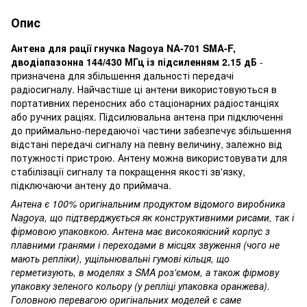
Опис
Антена для рації гнучка Nagoya NA-701 SMA-F,
дводіапазонна 144/430 МГц із підсиленням 2.15 дБ
-
призначена для збільшення дальності передачі
радіосигналу. Найчастіше ці антени використовуються в
портативних переносних або стаціонарних радіостанціях
або ручних раціях. Підсилювальна антена при підключенні
до приймально-передаючої частини забезпечує збільшення
відстані передачі сигналу на певну величину, залежно від
потужності пристрою. Антену можна використовувати для
стабілізації сигналу та покращення якості зв'язку,
підключаючи антену до приймача.
Антена є 100% оригінальним продуктом відомого виробника
Nagoya, що підтверджується як конструктивними рисами, так і
фірмовою упаковкою. Антена має високоякісний корпус з
плавними гранями і переходами в місцях звуження (чого не
мають репліки), ущільнювальні гумові кільця, що
герметизують, в моделях з SMA роз'ємом, а також фірмову
упаковку зеленого кольору (у репліці упаковка оранжева).
Головною перевагою оригінальних моделей є саме