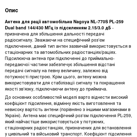
Опис
Антена для рації автомобільна Nagoya NL-770S PL-259
Dual band 144/430 МГц із підсиленням 2.15/3.0 дБ
-
призначена для збільшення дальності передачі
радіосигналу. Зважаючи на специфічний роз'єм
підключення, даний тип антен зазвичай використовується в
стаціонарних та автомобільних радіостанціях/раціях.
Підсилююча антена при підключенні до приймально-
передаючої частини забезпечує збільшення відстані
передачі сигналу на певну величину, залежно від
потужності пристрою. Крім цього, антену можна
використовувати для стабілізації сигналу та покращення
якості зв'язку, підключаючи антену до приймача.
До основних особливостей моделі варто віднести високий
коефіцієнт підсилення, відмінну якість виготовлення та
невисоку вартість антени (порівняно з іншими магазинами в
Україні). Антена має специфічний роз'єм підключення PL-259,
який найчастіше використовується у потужних,
стаціонарних радіостанціях, призначених для встановлення
у цивільний та військовий транспорт. Коефіцієнт підсилення