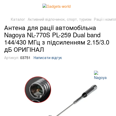
Каталог
Активний відпочинок, спорт, туризм
Рації і комп
Антена для рації автомобільна
Nagoya NL-770S PL-259 Dual band
144/430 МГц з підсиленням 2.15/3.0
дБ ОРИГІНАЛ
Артикул:
03751
Написати відгук