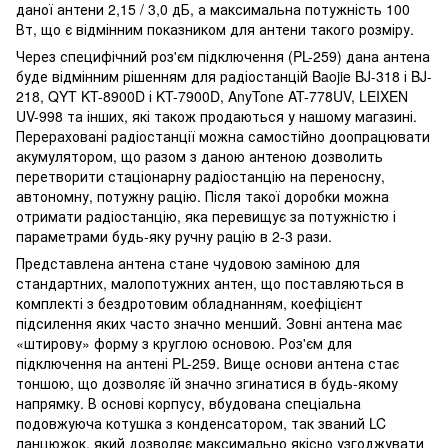
даної антени 2,15 / 3,0 дБ, а максимальна потужність 100
Вт, що є відмінним показником для антени такого розміру.
Через специфічний роз'єм підключення (PL-259) дана антена
буде відмінним рішенням для радіостанцій Baojie BJ-318 і BJ-
218, QYT KT-8900D і KT-7900D, AnyTone AT-778UV, LEIXEN
UV-998 та інших, які також продаються у нашому магазині.
Перераховані радіостанції можна самостійно доопрацювати
акумулятором, що разом з даною антеною дозволить
перетворити стаціонарну радіостанцію на переносну,
автономну, потужну рацію. Після такої доробки можна
отримати радіостанцію, яка перевищує за потужністю і
параметрами будь-яку ручну рацію в 2-3 рази.
Представлена ​​антена стане чудовою заміною для
стандартних, малопотужних антен, що поставляються в
комплекті з бездротовим обладнанням, коефіцієнт
підсилення яких часто значно менший. Зовні антена має
«штирову» форму з круглою основою. Роз'єм для
підключення на антені PL-259. Вище основи антена стає
тоншою, що дозволяє їй значно згинатися в будь-якому
напрямку. В основі корпусу, вбудована спеціальна
подовжуюча котушка з конденсатором, так званий LC
ланцюжок, який дозволяє максимально якісно узгоджувати