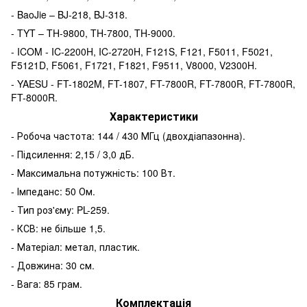
- BaoJie – BJ-218, BJ-318.
- TYT – TH-9800, TH-7800, TH-9000.
- ICOM - IC-2200H, IC-2720H, F121S, F121, F5011, F5021,
F5121D, F5061, F1721, F1821, F9511, V8000, V2300H.
- YAESU - FT-1802M, FT-1807, FT-7800R, FT-7800R, FT-7800R,
FT-8000R.
Характеристики
- Робоча частота: 144 / 430 МГц (двохдіапазонна).
- Підсилення: 2,15 / 3,0 дБ.
- Максимальна потужність: 100 Вт.
- Імпеданс: 50 Ом.
- Тип роз'єму: PL-259.
- КСВ: не більше 1,5.
- Матеріал: метал, пластик.
- Довжина: 30 см.
- Вага: 85 грам.
Комплектація