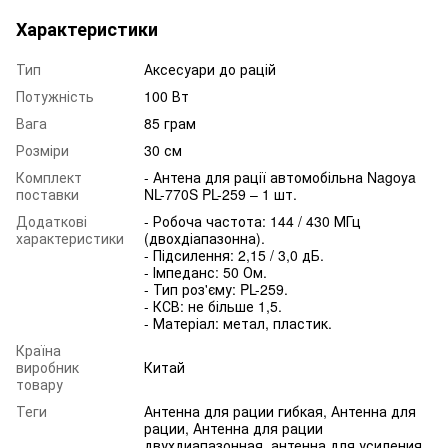
Характеристики
Тип
Аксесуари до рацій
Потужність
100 Вт
Вага
85 грам
Розміри
30 см
Комплект
- Антена для рації автомобільна Nagoya
поставки
NL-770S PL-259 – 1 шт.
Додаткові
- Робоча частота: 144 / 430 МГц
характеристики
(двохдіапазонна).
- Підсилення: 2,15 / 3,0 дБ.
- Імпеданс: 50 Ом.
- Тип роз'єму: PL-259.
- КСВ: не більше 1,5.
- Матеріал: метал, пластик.
Країна
виробник
Китай
товару
Теги
Антенна для рации гибкая, Антенна для
рации, Антенна для рации
двухдиапазонная, антенна для усиления