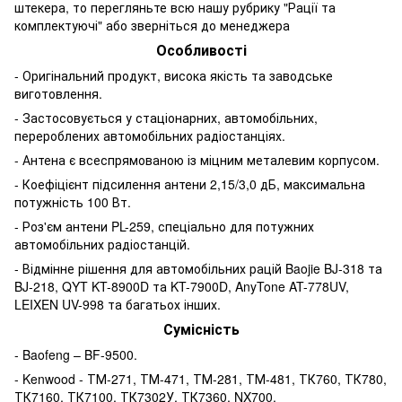
штекера, то перегляньте всю нашу рубрику "Рації та
комплектуючі" або зверніться до менеджера
Особливості
- Оригінальний продукт, висока якість та заводське
виготовлення.
- Застосовується у стаціонарних, автомобільних,
перероблених автомобільних радіостанціях.
- Антена є всеспрямованою із міцним металевим корпусом.
- Коефіцієнт підсилення антени 2,15/3,0 дБ, максимальна
потужність 100 Вт.
- Роз'єм антени PL-259, спеціально для потужних
автомобільних радіостанцій.
- Відмінне рішення для автомобільних рацій Baojie BJ-318 та
BJ-218, QYT KT-8900D та KT-7900D, AnyTone AT-778UV,
LEIXEN UV-998 та багатьох інших.
Сумісність
- Baofeng – BF-9500.
- Kenwood - ТМ-271, ТМ-471, ТМ-281, ТМ-481, ТК760, ТК780,
ТК7160, ТК7100, ТК7302У, ТК7360, NX700.