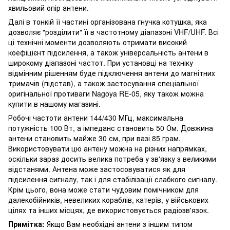
хвильовий опір антени.
Далі в тонкій її частині організована гнучка котушка, яка
дозволяє "розділити" її в частотному діапазоні VHF/UHF. Всі
ці технічні моменти дозволяють отримати високий
коефіцієнт підсилення, а також універсальність антени в
широкому діапазоні частот. При установці на техніку
відмінним рішенням буде підключення антени до магнітних
тримачів (підстав), а також застосування спеціальної
оригінальної противаги Nagoya RE-05, яку також можна
купити в нашому магазині.
Робочі частоти антени 144/430 МГц, максимальна
потужність 100 Вт, а імпеданс становить 50 Ом. Довжина
антени становить майже 30 см, при вазі 85 грам.
Використовувати цю антену можна на різних напрямках,
оскільки зараз досить велика потреба у зв'язку з великими
відстанями. Антена може застосовуватися як для
підсилення сигналу, так і для стабілізації слабкого сигналу.
Крім цього, вона може стати чудовим помічником для
далекобійників, невеликих кораблів, катерів, у військових
цілях та інших місцях, де використовується радіозв'язок.
Примітка:
Якщо Вам необхідні антени з іншим типом